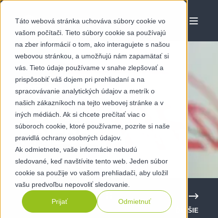
Táto webová stránka uchováva súbory cookie vo
vašom počítači. Tieto súbory cookie sa používajú
na zber informácií o tom, ako interagujete s našou
webovou stránkou, a umožňujú nám zapamätať si
vás. Tieto údaje používame v snahe zlepšovať a
prispôsobiť váš dojem pri prehliadaní a na
PEČIATKA
spracovávanie analytických údajov a metrík o
našich zákazníkoch na tejto webovej stránke a v
SCHVÁLENIA
iných médiách. Ak si chcete prečítať viac o
súboroch cookie, ktoré používame, pozrite si naše
PRIEBEŽNÝ RAST
pravidlá ochrany osobných údajov.
Ak odmietnete, vaše informácie nebudú
sledované, keď navštívite tento web. Jeden súbor
cookie sa použije vo vašom prehliadači, aby uložil
vašu predvoľbu nepovoliť sledovanie.
Prijať
Odmietnuť
ĎALŠIE