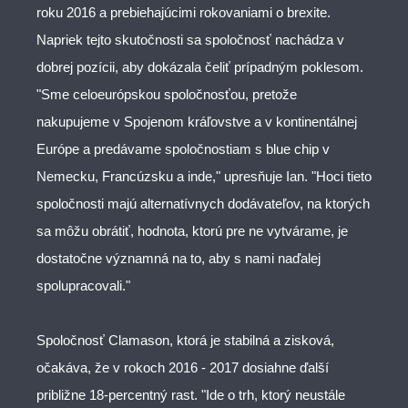
roku 2016 a prebiehajúcimi rokovaniami o brexite.
Napriek tejto skutočnosti sa spoločnosť nachádza v
dobrej pozícii, aby dokázala čeliť prípadným poklesom.
"Sme celoeurópskou spoločnosťou, pretože
nakupujeme v Spojenom kráľovstve a v kontinentálnej
Európe a predávame spoločnostiam s blue chip v
Nemecku, Francúzsku a inde," upresňuje Ian. "Hoci tieto
spoločnosti majú alternatívnych dodávateľov, na ktorých
sa môžu obrátiť, hodnota, ktorú pre ne vytvárame, je
dostatočne významná na to, aby s nami naďalej
spolupracovali."
Spoločnosť Clamason, ktorá je stabilná a zisková,
očakáva, že v rokoch 2016 - 2017 dosiahne ďalší
približne 18-percentný rast. "Ide o trh, ktorý neustále