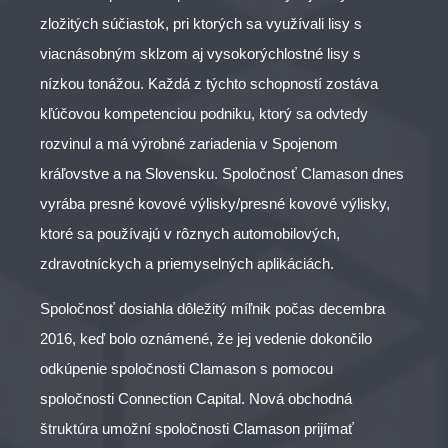
zložitých súčiastok, pri ktorých sa využívali lisy s
viacnásobným sklzom aj vysokorýchlostné lisy s
nízkou tonážou. Každá z týchto schopností zostáva
kľúčovou kompetenciou podniku, ktorý sa odvtedy
rozvinul a má výrobné zariadenia v Spojenom
kráľovstve a na Slovensku. Spoločnosť Clamason dnes
vyrába presné kovové výlisky/presné kovové výlisky,
ktoré sa používajú v rôznych automobilových,
zdravotníckych a priemyselných aplikáciách.
Spoločnosť dosiahla dôležitý míľnik počas decembra
2016, keď bolo oznámené, že jej vedenie dokončilo
odkúpenie spoločnosti Clamason s pomocou
spoločnosti Connection Capital. Nová obchodná
štruktúra umožní spoločnosti Clamason prijímať