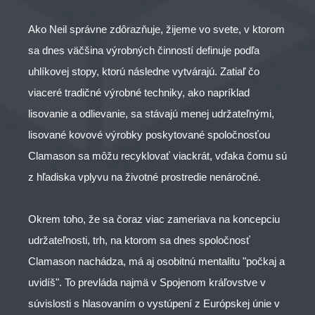
Ako Neil správne zdôrazňuje, žijeme vo svete, v ktorom
sa dnes väčšina výrobných činností definuje podľa
uhlíkovej stopy, ktorú následne vytvárajú. Zatiaľ čo
viaceré tradičné výrobné techniky, ako napríklad
lisovanie a odlievanie, sa stávajú menej udržateľnými,
lisované kovové výrobky poskytované spoločnosťou
Clamason sa môžu recyklovať viackrát, vďaka čomu sú
z hľadiska vplyvu na životné prostredie nenáročné.
Okrem toho, že sa čoraz viac zameriava na koncepciu
udržateľnosti, trh, na ktorom sa dnes spoločnosť
Clamason nachádza, má aj osobitnú mentalitu "počkaj a
uvidíš". To prevláda najmä v Spojenom kráľovstve v
súvislosti s hlasovaním o vystúpení z Európskej únie v