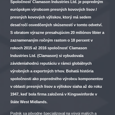
Spoločnosť Clamason Industries Ltd. je popredným
európskym výrobcom presných kovových lisov /
presných kovových výliskov, ktorý má sedem
desaťročí osvedčených skúseností v tomto odvetví.
S obratom výrazne presahujúcim 20 miliónov libier a
zaznamenaným ročným rastom o 18 percent v
rokoch 2015 až 2016 spoločnosť Clamason
Industries Ltd. (Clamason) si vybudovala
závideniahodnú reputáciu v rámci globálnych
výrobných a exportných trhov. Bohatá história
spoločnosti ako popredného výrobcu komponentov
v oblasti presných lisov a výliskov siaha až do roku
1947, keď bola firma založená v Kingswinforde v
štáte West Midlands.
Podnik sa pôvodne špecializoval na vývoj malých a