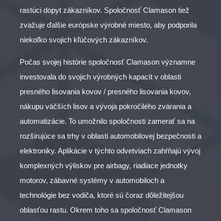
rastúci dopyt zákazníkov. Spoločnosť Clamason tiež
zvažuje ďalšie európske výrobné miesto, aby podporila
niekoľko svojich kľúčových zákazníkov.
Počas svojej histórie spoločnosť Clamason významne
investovala do svojich výrobných kapacít v oblasti
presného lisovania kovov / presného lisovania kovov,
nákupu väčších lisov a vývoja pokročilého zvárania a
automatizácie. To umožnilo spoločnosti zamerať sa na
rozširujúce sa trhy v oblasti automobilovej bezpečnosti a
elektroniky. Aplikácie v týchto odvetviach zahŕňajú vývoj
komplexných výliskov pre airbagy, riadiace jednotky
motorov, zábavné systémy v automobiloch a
technológie bez vodiča, ktoré sú čoraz dôležitejšou
oblasťou rastu. Okrem toho sa spoločnosť Clamason