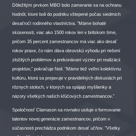
Dôležitým prvkom MBO bolo zameranie sa na ochranu
hodnôt, ktoré boli do podniku vštepené počas siedmich
desaťročí rodinného vlastníctva. "Máme bohaté
skúsenosti, viac ako 1500 rokov len v britskom tíme,
pričom 35 percent zamestnancov má viac ako desať
rokov praxe, čo nám dáva obrovskú výhodu pri riešení
zložitých problémov a prekonávaní výziev pri realizácii
projektov," pokračuje Neil. "Máme tiež veľmi kolektívnu
kultúru, ktorá sa prejavuje v pravidelných diskusiách pri
rôznych stoloch, v ktorých sa spájajú myšlienky a
názory všetkých našich kľúčových zamestnancov."
Spoločnosť Clamason sa rovnako usiluje o formovanie
talentov novej generácie zamestnancov, pričom v
súčasnosti prechádza podnikom desať učňov. "Všetky