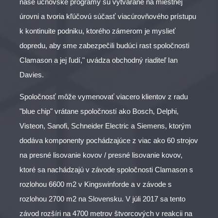
naše učňovské programy sú vytvárané na miestnej
úrovni a tvoria kľúčovú súčasť viacúrovňového prístupu
k kontinuite podniku, ktorého zámerom je myslieť
dopredu, aby sme zabezpečili budúci rast spoločnosti
Clamason a jej ľudí," uvádza obchodný riaditeľ Ian
Davies.
Spoločnosť môže vymenovať viacero klientov z radu
"blue chip" vrátane spoločností ako Bosch, Delphi,
Visteon, Sanofi, Schneider Electric a Siemens, ktorým
dodáva komponenty pochádzajúce z viac ako 60 strojov
na presné lisovanie kovov / presné lisovanie kovov,
ktoré sa nachádzajú v závode spoločnosti Clamason s
rozlohou 6600 m2 v Kingswinforde a v závode s
rozlohou 2700 m2 na Slovensku. V júli 2017 sa tento
závod rozšíri na 4700 metrov štvorcových v reakcii na