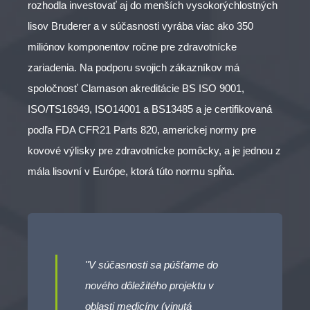
rozhodla investovať aj do menších vysokorýchlostných
lisov Bruderer a v súčasnosti vyrába viac ako 350
miliónov komponentov ročne pre zdravotnícke
zariadenia. Na podporu svojich zákazníkov má
spoločnosť Clamason akreditácie BS ISO 9001,
ISO/TS16949, ISO14001 a BS13485 a je certifikovaná
podľa FDA CFR21 Parts 820, americkej normy pre
kovové výlisky pre zdravotnícke pomôcky, a je jednou z
mála lisovní v Európe, ktorá túto normu spĺňa.
"V súčasnosti sa púšťame do
nového dôležitého projektu v
oblasti medicíny (vinutá