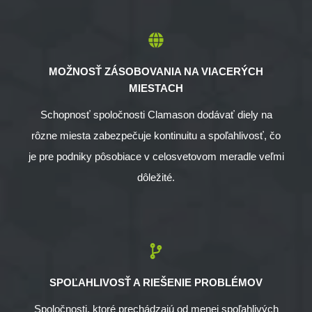
MOŽNOSŤ ZÁSOBOVANIA NA VIACERÝCH
MIESTACH
Schopnosť spoločnosti Clamason dodávať diely na
rôzne miesta zabezpečuje kontinuitu a spoľahlivosť, čo
je pre podniky pôsobiace v celosvetovom meradle veľmi
dôležité.
SPOĽAHLIVOSŤ A RIEŠENIE PROBLÉMOV
Spoločnosti, ktoré prechádzajú od menej spoľahlivých