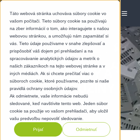
Táto webová stránka uchováva súbory cookie vo
vašom počítači. Tieto súbory cookie sa používajú
na zber informácií o tom, ako interagujete s našou
webovou stránkou, a umožňujú nám zapamätať si
vás. Tieto údaje používame v snahe zlepšovať a
prispôsobiť váš dojem pri prehliadaní a na
LISOVANÉ
spracovávanie analytických údajov a metrík o
našich zákazníkoch na tejto webovej stránke a v
KOMPONENTY A
iných médiách. Ak si chcete prečítať viac o
súboroch cookie, ktoré používame, pozrite si naše
VINUTÉ PRUŽINY
pravidlá ochrany osobných údajov.
Ak odmietnete, vaše informácie nebudú
sledované, keď navštívite tento web. Jeden súbor
Rodokmeň presnosti už 75 rokov
cookie sa použije vo vašom prehliadači, aby uložil
vašu predvoľbu nepovoliť sledovanie.
Prijať
Odmietnuť