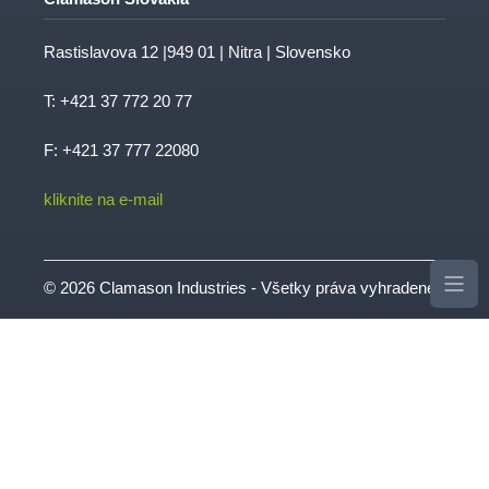
Rastislavova 12 |949 01 | Nitra | Slovensko
T:
+421 37 772 20 77
F: +421 37 777 22080
kliknite na e-mail
© 2026 Clamason Industries - Všetky práva vyhradené
| Webstránka od
Intergage