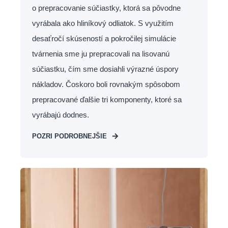
o prepracovanie súčiastky, ktorá sa pôvodne
vyrábala ako hliníkový odliatok. S využitím
desaťročí skúseností a pokročilej simulácie
tvárnenia sme ju prepracovali na lisovanú
súčiastku, čím sme dosiahli výrazné úspory
nákladov. Čoskoro boli rovnakým spôsobom
prepracované ďalšie tri komponenty, ktoré sa
vyrábajú dodnes.
POZRI PODROBNEJŠIE