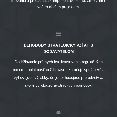
lisovania a pretláčania komponentov. Pomôžeme vám s
vaším ďalším projektom.
DLHODOBÝ STRATEGICKÝ VZŤAH S
DODÁVATEĽOM
Dodržiavanie prísnych kvalitatívnych a regulačných
noriem spoločnosťou Clamason zaručuje spoľahlivé a
vyhovujúce výrobky, čo je rozhodujúce pre odvetvia,
ako je výroba zdravotníckych pomôcok.