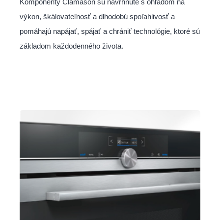
Komponenty Clamason sú navrhnuté s ohľadom na
výkon, škálovateľnosť a dlhodobú spoľahlivosť a
pomáhajú napájať, spájať a chrániť technológie, ktoré sú
základom každodenného života.