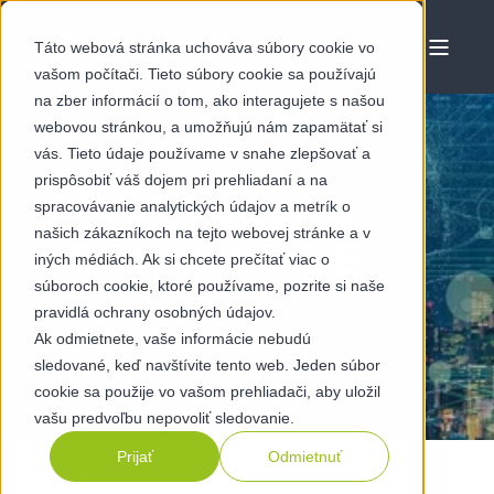
Táto webová stránka uchováva súbory cookie vo
vašom počítači. Tieto súbory cookie sa používajú
na zber informácií o tom, ako interagujete s našou
webovou stránkou, a umožňujú nám zapamätať si
vás. Tieto údaje používame v snahe zlepšovať a
prispôsobiť váš dojem pri prehliadaní a na
PRIEMYSELNÉ
spracovávanie analytických údajov a metrík o
našich zákazníkoch na tejto webovej stránke a v
TECHNOLÓGIE
iných médiách. Ak si chcete prečítať viac o
súboroch cookie, ktoré používame, pozrite si naše
pravidlá ochrany osobných údajov.
Pokročilé lisovanie a pretláčanie kovov pre všetky
Ak odmietnete, vaše informácie nebudú
priemyselné odvetvia.
sledované, keď navštívite tento web. Jeden súbor
cookie sa použije vo vašom prehliadači, aby uložil
vašu predvoľbu nepovoliť sledovanie.
Prijať
Odmietnuť