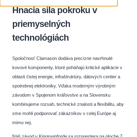
Hnacia sila pokroku v
priemyselných
technológiách
Spoločnosť Clamason dodáva precízne navrhnuté
kovové komponenty, ktoré poháňajú kritické aplikácie v
oblasti čistej energie, infraštruktúry, dátových centier a
spotrebnej elektroniky. Vďaka moderným výrobným
závodom v Spojenom kráľovstve a na Slovensku
kombinujeme rozsah, technické znalosti a flexibilitu, aby
sme mohli podporovať zákazníkov v celej Európe aj
mimo nej.
Náš závod v Kingswinforde sa rozprestiera na ploche 7