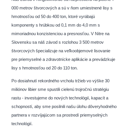
000 metrov štvorcových a sú v ňom umiestnené lisy s
hmotnosťou od 50 do 400 ton, ktoré vyrábajú
komponenty s hrúbkou od 0,1 mm do 4,0 mm s
mimoriadnou konzistenciou a presnosťou. V Nitre na
Slovensku sa náš závod s rozlohou 3 500 metrov
štvorcových špecializuje na veľkoobjemové lisovanie
pre priemyselné a zdravotnícke aplikácie a prevádzkuje
lisy s hmotnosťou od 20 do 110 ton.
Po dosiahnutí rekordného vrcholu tržieb vo výške 30
miliónov libier sme spustili cielenú trojročnú stratégiu
rastu - investujeme do nových technológií, kapacít a
schopností, aby sme posilnili našu úlohu dôveryhodného
partnera v rozvíjajúcom sa prostredí priemyselných
technológií.