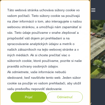
Táto webová stránka uchováva súbory cookie vo
vašom počítači. Tieto súbory cookie sa používajú
na zber informácií o tom, ako interagujete s našou
webovou stránkou, a umožňujú nám zapamätať si
vás. Tieto údaje používame v snahe zlepšovať a
prispôsobiť váš dojem pri prehliadaní a na
O NÁS
spracovávanie analytických údajov a metrík o
našich zákazníkoch na tejto webovej stránke a v
iných médiách. Ak si chcete prečítať viac o
Kto sú Clamason?
súboroch cookie, ktoré používame, pozrite si naše
pravidlá ochrany osobných údajov.
Ak odmietnete, vaše informácie nebudú
sledované, keď navštívite tento web. Jeden súbor
cookie sa použije vo vašom prehliadači, aby uložil
vašu predvoľbu nepovoliť sledovanie.
75
+
2
Prijať
Odmietnuť
ROKY SKÚSENOSTÍ
VÝROBNÉ ZÁVODY