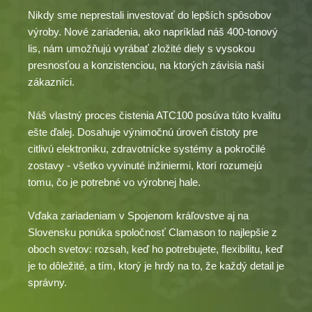
Nikdy sme neprestali investovať do lepších spôsobov
výroby. Nové zariadenia, ako napríklad náš 400-tonový
lis, nám umožňujú vyrábať zložité diely s vysokou
presnosťou a konzistenciou, na ktorých závisia naši
zákazníci.
Náš vlastný proces čistenia ATC100 posúva túto kvalitu
ešte ďalej. Dosahuje výnimočnú úroveň čistoty pre
citlivú elektroniku, zdravotnícke systémy a pokročilé
zostavy - všetko vyvinuté inžiniermi, ktorí rozumejú
tomu, čo je potrebné vo výrobnej hale.
Vďaka zariadeniam v Spojenom kráľovstve aj na
Slovensku ponúka spoločnosť Clamason to najlepšie z
oboch svetov: rozsah, keď ho potrebujete, flexibilitu, keď
je to dôležité, a tím, ktorý je hrdý na to, že každý detail je
správny.