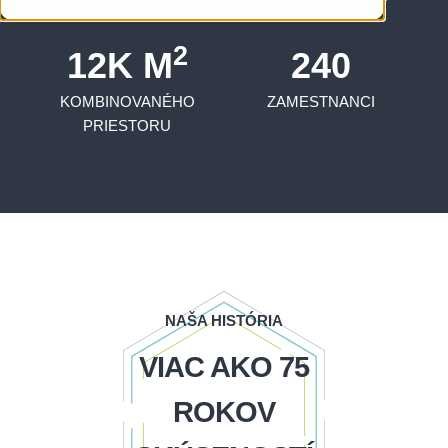
2
12K M
240
KOMBINOVANÉHO
ZAMESTNANCI
PRIESTORU
NAŠA HISTÓRIA
VIAC AKO 75
ROKOV