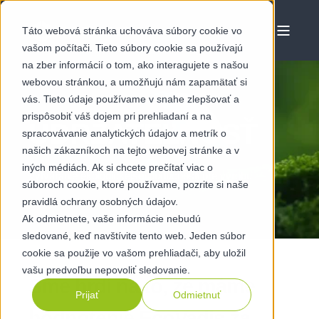
Táto webová stránka uchováva súbory cookie vo
vašom počítači. Tieto súbory cookie sa používajú
na zber informácií o tom, ako interagujete s našou
webovou stránkou, a umožňujú nám zapamätať si
vás. Tieto údaje používame v snahe zlepšovať a
prispôsobiť váš dojem pri prehliadaní a na
UDRŽATEĽNOSŤ
spracovávanie analytických údajov a metrík o
našich zákazníkoch na tejto webovej stránke a v
iných médiách. Ak si chcete prečítať viac o
Vytváranie ekologickejšej budúcnosti pre výrobu
súboroch cookie, ktoré používame, pozrite si naše
pravidlá ochrany osobných údajov.
Ak odmietnete, vaše informácie nebudú
sledované, keď navštívite tento web. Jeden súbor
cookie sa použije vo vašom prehliadači, aby uložil
vašu predvoľbu nepovoliť sledovanie.
Sme hrdí na to, že máme
Prijať
Odmietnuť
hodnotenie EcoVadis za