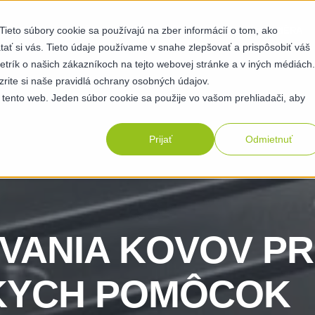
ieto súbory cookie sa používajú na zber informácií o tom, ako
OPNOSTI
UDRŽATEĽNOSŤ
O NÁS
ZDROJE
KARIÉRA
ť si vás. Tieto údaje používame v snahe zlepšovať a prispôsobiť váš
etrík o našich zákazníkoch na tejto webovej stránke a v iných médiách.
zrite si naše pravidlá ochrany osobných údajov.
 tento web. Jeden súbor cookie sa použije vo vašom prehliadači, aby
Prijať
Odmietnuť
OVANIA KOVOV PR
KYCH POMÔCOK