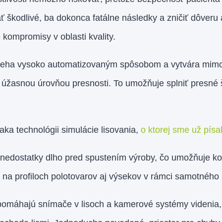
škodlivé, ba dokonca fatálne následky a zničiť dôveru 
kompromisy v oblasti kvality.
ieha vysoko automatizovaným spôsobom a vytvára mimor
úžasnou úrovňou presnosti. To umožňuje splniť presné š
ďaka technológii simulácie lisovania,
o ktorej sme už písal
ú nedostatky dlho pred spustením výroby, čo umožňuje k
 na profiloch polotovarov aj výsekov v rámci samotného 
pomáhajú snímače v lisoch a kamerové systémy videnia, 