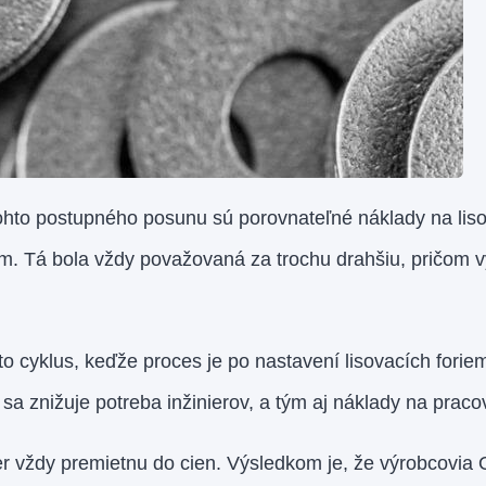
ohto postupného posunu sú porovnateľné náklady na lis
m. Tá bola vždy považovaná za trochu drahšiu, pričom 
to cyklus, keďže proces je po nastavení lisovacích forie
a znižuje potreba inžinierov, a tým aj náklady na pracov
r vždy premietnu do cien. Výsledkom je, že výrobcovia 