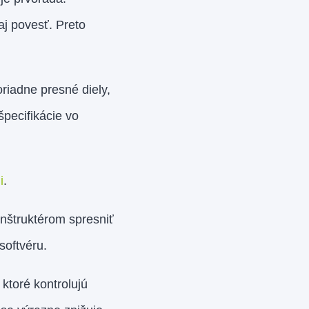
aj povesť. Preto
iadne presné diely,
pecifikácie vo
i
.
onštruktérom spresniť
softvéru.
ktoré kontrolujú