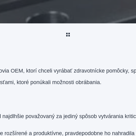
via OEM, ktorí chceli vyrábať zdravotnícke pomôcky, sp
sťami, ktoré ponúkali možnosti obrábania.
l najdlhšie považovaný za jediný spôsob vytvárania krit
le rozšírené a produktívne, pravdepodobne ho nahradila 