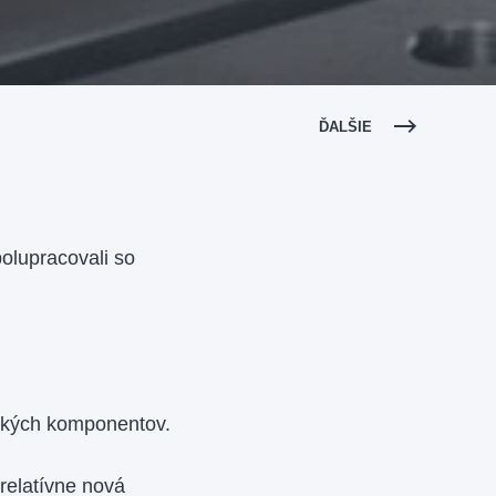
ĎALŠIE
olupracovali so
ických komponentov.
relatívne nová