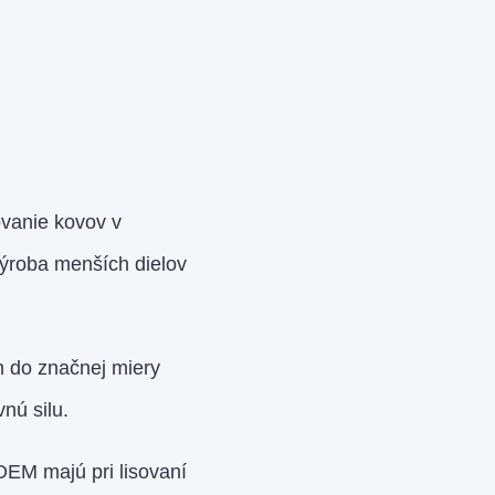
ovanie kovov v
výroba menších dielov
m do značnej miery
nú silu.
OEM majú pri lisovaní