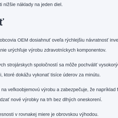
 nižšie náklady na jeden diel.
ť
bcovia OEM dosiahnuť oveľa rýchlejšiu návratnosť inves
vanie urýchľuje výrobu zdravotníckych komponentov.
ych strojárskych spoločností sa môže pochváliť vysokor
, ktoré dokážu vykonať tisíce úderov za minútu.
í na veľkoobjemovú výrobu a zabezpečuje, že napríklad 
dzať nové výrobky na trh bez dlhých oneskorení.
esnosti v rovnakej miere je obrovskou výhodou.