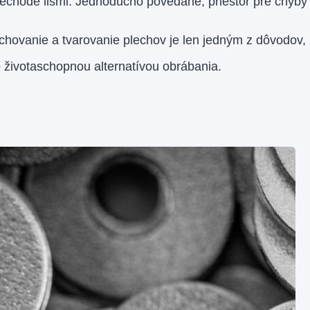
prechode lismi. Jednoducho povedané, priestor pre chyby
chovanie a tvarovanie plechov je len jedným z dôvodov, 
 životaschopnou alternatívou obrábania.