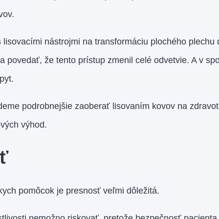
vov.
 s lisovacími nástrojmi na transformáciu plochého plechu 
povedať, že tento prístup zmenil celé odvetvie. A v sp
pyt.
deme podrobnejšie zaoberať lisovaním kovov na zdravo
ových výhod.
ť
kych pomôcok je presnosť veľmi dôležitá.
stlivosti nemožno riskovať, pretože bezpečnosť pacienta 