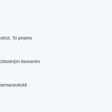
tícií. To priamo
ýchlostným lisovaním
farmaceutické