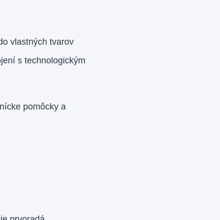
do vlastných tvarov
ojení s technologickým
tnícke pomôcky a
je prvoradá.