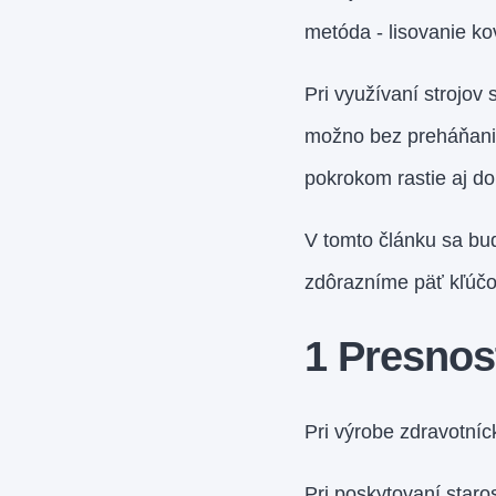
metóda - lisovanie ko
Pri využívaní strojov
možno bez preháňania 
pokrokom rastie aj do
V tomto článku sa bu
zdôrazníme päť kľúč
1 Presnos
Pri výrobe zdravotníc
Pri poskytovaní staro