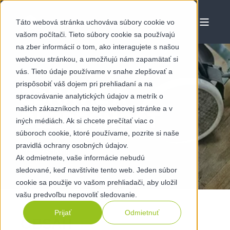
Táto webová stránka uchováva súbory cookie vo
vašom počítači. Tieto súbory cookie sa používajú
na zber informácií o tom, ako interagujete s našou
webovou stránkou, a umožňujú nám zapamätať si
vás. Tieto údaje používame v snahe zlepšovať a
prispôsobiť váš dojem pri prehliadaní a na
ZDRAVIE A
spracovávanie analytických údajov a metrík o
našich zákazníkoch na tejto webovej stránke a v
BEZPEČNOSŤ
iných médiách. Ak si chcete prečítať viac o
súboroch cookie, ktoré používame, pozrite si naše
pravidlá ochrany osobných údajov.
Predovšetkým
Ak odmietnete, vaše informácie nebudú
sledované, keď navštívite tento web. Jeden súbor
cookie sa použije vo vašom prehliadači, aby uložil
vašu predvoľbu nepovoliť sledovanie.
Prijať
Odmietnuť
OBSAH