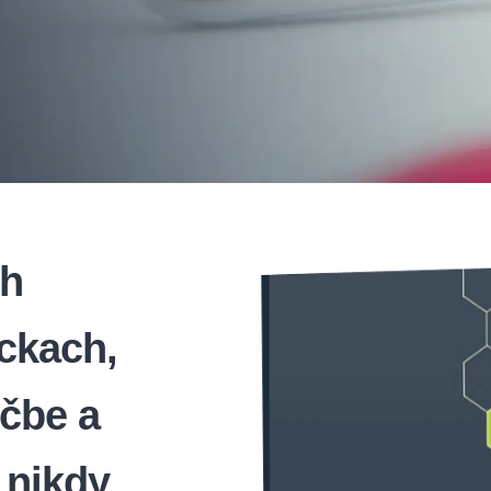
ch
ckach,
ečbe a
 nikdy