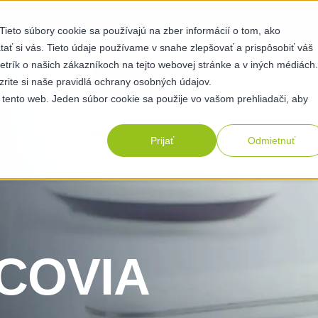
ieto súbory cookie sa používajú na zber informácií o tom, ako
OPNOSTI
UDRŽATEĽNOSŤ
O NÁS
ZDROJE
KARIÉRA
ť si vás. Tieto údaje používame v snahe zlepšovať a prispôsobiť váš
etrík o našich zákazníkoch na tejto webovej stránke a v iných médiách.
zrite si naše pravidlá ochrany osobných údajov.
 tento web. Jeden súbor cookie sa použije vo vašom prehliadači, aby
Prijať
Odmietnuť
COVIA