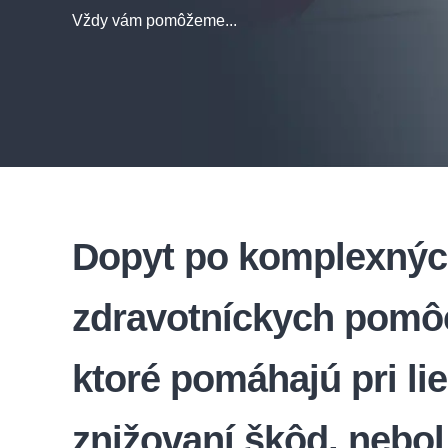
Vždy vám pomôžeme...
Dopyt po komplexný
zdravotníckych pomô
ktoré pomáhajú pri li
znižovaní škôd, nebol