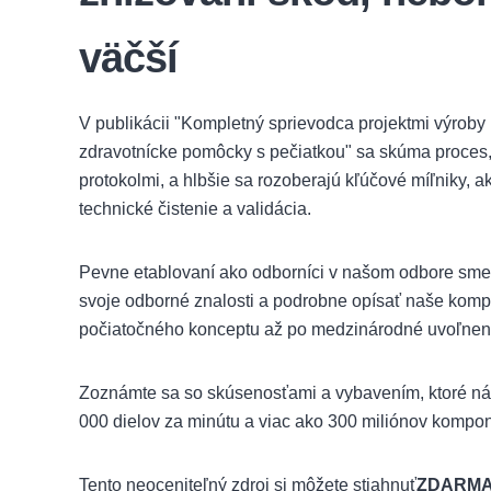
väčší
V publikácii "Kompletný sprievodca projektmi výrob
zdravotnícke pomôcky s pečiatkou" sa skúma proces, 
protokolmi, a hlbšie sa rozoberajú kľúčové míľniky, a
technické čistenie a validácia.
Pevne etablovaní ako odborníci v našom odbore sme 
svoje odborné znalosti a podrobne opísať naše komp
počiatočného konceptu až po medzinárodné uvoľnenie
Zoznámte sa so skúsenosťami a vybavením, ktoré n
000 dielov za minútu a viac ako 300 miliónov kompo
Tento neoceniteľný zdroj si môžete stiahnuť
ZDARM