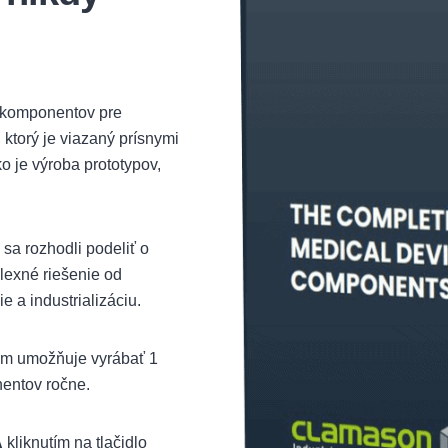
y komponentov pre
ktorý je viazaný prísnymi
ko je výroba prototypov,
sa rozhodli podeliť o
lexné riešenie od
 a industrializáciu.
ám umožňuje vyrábať 1
nentov ročne.
A
kliknutím
na
tlačidlo