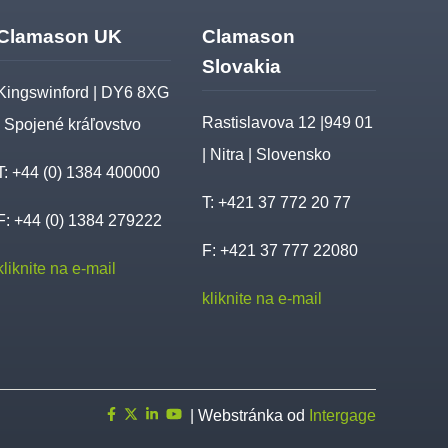
Clamason UK
Clamason
Slovakia
Kingswinford | DY6 8XG
Rastislavova 12 |949 01
| Spojené kráľovstvo
| Nitra | Slovensko
T:
+44 (0) 1384 400000
T:
+421 37 772 20 77
F: +44 (0) 1384 279222
F: +421 37 777 22080
kliknite na e-mail
kliknite na e-mail
| Webstránka od
Intergage