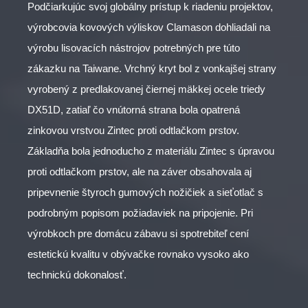
Podčiarkujúc svoj globálny prístup k riadeniu projektov,
výrobcovia kovových výliskov Clamason dohliadali na
výrobu lisovacích nástrojov potrebných pre túto
zákazku na Taiwane. Vrchný kryt bol z vonkajšej strany
vyrobený z predlakovanej čiernej mäkkej ocele triedy
DX51D, zatiaľ čo vnútorná strana bola opatrená
zinkovou vrstvou Zintec proti odtlačkom prstov.
Základňa bola jednoducho z materiálu Zintec s úpravou
proti odtlačkom prstov, ale na záver obsahovala aj
pripevnenie štyroch gumových nožičiek a sieťotlač s
podrobným popisom požiadaviek na pripojenie. Pri
výrobkoch pre domácu zábavu si spotrebiteľ cení
estetickú kvalitu v obývačke rovnako vysoko ako
technickú dokonalosť.