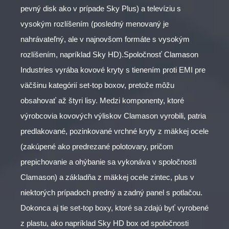
pevný disk ako v prípade Sky Plus) a televíziu s
vysokým rozlíšením (posledný menovaný je
nahrávateľný, ale v najnovšom formáte s vysokým
rozlíšením, napríklad Sky HD).Spoločnosť Clamason
Industries vyrába kovové kryty s tienením proti EMI pre
väčšinu kategórií set-top boxov, pretože môžu
obsahovať až štyri lisy. Medzi komponenty, ktoré
výrobcovia kovových výliskov Clamason vyrobili, patria
predlakované, pozinkované vrchné kryty z mäkkej ocele
(zakúpené ako predrezané polotovary, pričom
prepichovanie a ohýbanie sa vykonáva v spoločnosti
Clamason) a základňa z mäkkej ocele zintec, plus v
niektorých prípadoch predný a zadný panel s potlačou.
Dokonca aj tie set-top boxy, ktoré sa zdajú byť vyrobené
z plastu, ako napríklad Sky HD box od spoločnosti