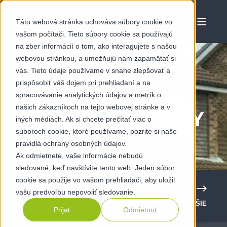
Táto webová stránka uchováva súbory cookie vo
vašom počítači. Tieto súbory cookie sa používajú
na zber informácií o tom, ako interagujete s našou
webovou stránkou, a umožňujú nám zapamätať si
vás. Tieto údaje používame v snahe zlepšovať a
prispôsobiť váš dojem pri prehliadaní a na
ÚSPEŠNÉ
spracovávanie analytických údajov a metrík o
našich zákazníkoch na tejto webovej stránke a v
DOMÁCE PRÍBEHY
iných médiách. Ak si chcete prečítať viac o
súboroch cookie, ktoré používame, pozrite si naše
pravidlá ochrany osobných údajov.
Ak odmietnete, vaše informácie nebudú
sledované, keď navštívite tento web. Jeden súbor
cookie sa použije vo vašom prehliadači, aby uložil
vašu predvoľbu nepovoliť sledovanie.
PREDCHÁDZAJÚCE
ĎALŠIE
Prijať
Odmietnuť