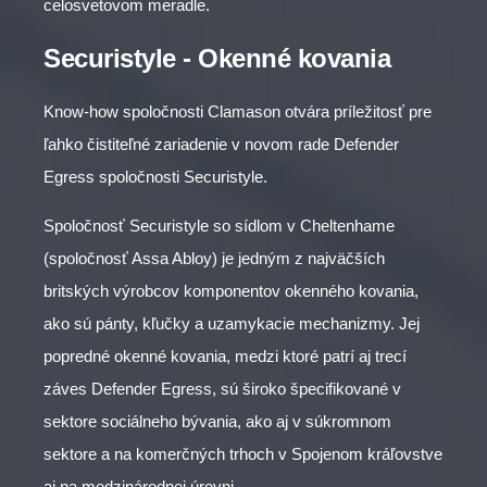
celosvetovom meradle.
Securistyle - Okenné kovania
Know-how spoločnosti Clamason otvára príležitosť pre
ľahko čistiteľné zariadenie v novom rade Defender
Egress spoločnosti Securistyle.
Spoločnosť Securistyle so sídlom v Cheltenhame
(spoločnosť Assa Abloy) je jedným z najväčších
britských výrobcov komponentov okenného kovania,
ako sú pánty, kľučky a uzamykacie mechanizmy. Jej
popredné okenné kovania, medzi ktoré patrí aj trecí
záves Defender Egress, sú široko špecifikované v
sektore sociálneho bývania, ako aj v súkromnom
sektore a na komerčných trhoch v Spojenom kráľovstve
aj na medzinárodnej úrovni.