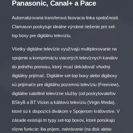
Panasonic, Canal+ a Pace
Automatizovaná transferová lisovacia linka spoločnosti
Clamason poskytuje ideálne výrobné riešenie pre set-
top boxy pre digitálnu televíziu.
Všetky digitálne televízie využívajú multiplexovanie na
spojenie a komprimáciu viacerých televíznych kanálov
do jedného prenosu, ktorý musí dekódovať vhodný
digitálny prijímač. Digitálne set-top boxy alebo digiboxy
sú prijímače pre digitálnu pozemnú televíziu (Freeview),
digitálne satelitné televízne služby (od poskytovateľov
BSkyB a BT Vision a káblovú televíziu (Virgin Media),
ktoré sú k dispozícii divákom v Spojenom kráľovstve. V
zásade existujú tri typy set-top boxov, ktoré ponúkajú
rôzne funkcie: iba príjem, nahrávanie (na disk alebo