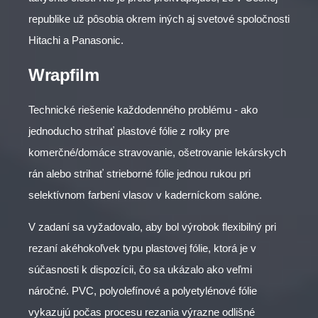
republike už pôsobia okrem iných aj svetové spoločnosti
Hitachi a Panasonic.
Wrapfilm
Technické riešenie každodenného problému - ako
jednoducho strihať plastové fólie z rolky pre
komerčné/domáce stravovanie, ošetrovanie lekárskych
rán alebo strihať strieborné fólie jednou rukou pri
selektívnom farbení vlasov v kaderníckom salóne.
V zadaní sa vyžadovalo, aby bol výrobok flexibilný pri
rezaní akéhokoľvek typu plastovej fólie, ktorá je v
súčasnosti k dispozícii, čo sa ukázalo ako veľmi
náročné. PVC, polyolefínové a polyetylénové fólie
vykazujú počas procesu rezania výrazne odlišné