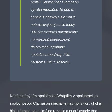
profilu. Spoločnosť Clamason
vyrába mesačne 15 000 m
čepele s hrúbkou 0,2 mm z
nehrdzavejúcej ocele triedy
301 pre svetovo patentované
samorezné jednorazové
dávkovače vyrábané
spoločnosťou Wrap Film
Systems Ltd. z Telfordu.
Konštrukčný tím spoločnosti Wrapfilm v spolupráci so
spoločnosťou Clamason špeciálne navrhol sklon, uhol a
hĺbku čepele na optimálne rezanie a pridržiavacie tŕne