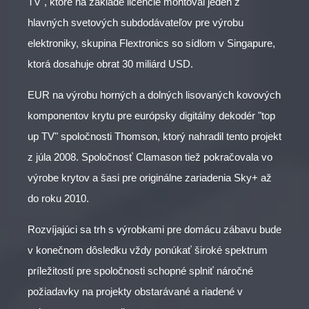
TV", ktoré na základe licencie montoval jeden z
hlavných svetových subdodávateľov pre výrobu
elektroniky, skupina Flextronics so sídlom v Singapure,
ktorá dosahuje obrat 30 miliárd USD.
EUR na výrobu horných a dolných lisovaných kovových
komponentov krytu pre európsky digitálny dekodér "top
up TV" spoločnosti Thomson, ktorý nahradil tento projekt
z júla 2008. Spoločnosť Clamason tiež pokračovala vo
výrobe krytov a šasi pre originálne zariadenia Sky+ až
do roku 2010.
Rozvíjajúci sa trh s výrobkami pre domácu zábavu bude
v konečnom dôsledku vždy ponúkať široké spektrum
príležitostí pre spoločnosti schopné splniť náročné
požiadavky na projekty obstarávané a riadené v