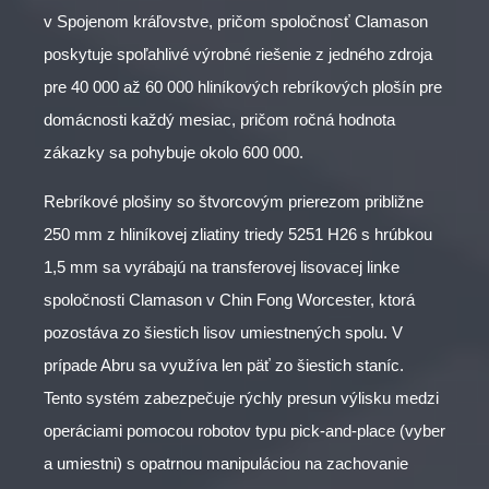
v Spojenom kráľovstve, pričom spoločnosť Clamason
poskytuje spoľahlivé výrobné riešenie z jedného zdroja
pre 40 000 až 60 000 hliníkových rebríkových plošín pre
domácnosti každý mesiac, pričom ročná hodnota
zákazky sa pohybuje okolo 600 000.
Rebríkové plošiny so štvorcovým prierezom približne
250 mm z hliníkovej zliatiny triedy 5251 H26 s hrúbkou
1,5 mm sa vyrábajú na transferovej lisovacej linke
spoločnosti Clamason v Chin Fong Worcester, ktorá
pozostáva zo šiestich lisov umiestnených spolu. V
prípade Abru sa využíva len päť zo šiestich staníc.
Tento systém zabezpečuje rýchly presun výlisku medzi
operáciami pomocou robotov typu pick-and-place (vyber
a umiestni) s opatrnou manipuláciou na zachovanie