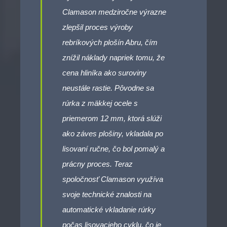
Clamason medziročne výrazne
zlepšil proces výroby
rebríkových plošín Abru, čím
znížil náklady napriek tomu, že
cena hliníka ako suroviny
neustále rastie. Pôvodne sa
rúrka z mäkkej ocele s
priemerom 12 mm, ktorá slúži
ako záves plošiny, vkladala po
lisovaní ručne, čo bol pomalý a
prácny proces. Teraz
spoločnosť Clamason využíva
svoje technické znalosti na
automatické vkladanie rúrky
počas lisovacieho cyklu, čo je