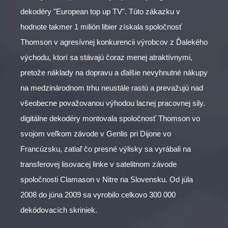
dekodéry "European top up TV". Túto zákazku v
hodnote takmer 1 milión libier získala spoločnosť
Thomson v agresívnej konkurencii výrobcov z Ďalekého
východu, ktorí sa stávajú čoraz menej atraktívnymi,
pretože náklady na dopravu a ďalšie nevyhnutné nákupy
na medzinárodnom trhu neustále rastú a prevažujú nad
všeobecne považovanou výhodou lacnej pracovnej sily.
digitálne dekodéry montovala spoločnosť Thomson vo
svojom veľkom závode v Genlis pri Dijone vo
Francúzsku, zatiaľ čo presné výlisky sa vyrábali na
transferovej lisovacej linke v satelitnom závode
spoločnosti Clamason v Nitre na Slovensku. Od júla
2008 do júna 2009 sa vyrobilo celkovo 300 000
dekódovacích skriniek.