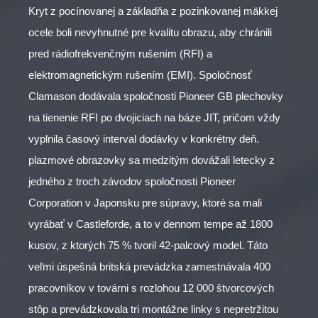
Kryt z pocínovanej a základňa z pozinkovanej mäkkej
ocele boli nevyhnutné pre kvalitu obrazu, aby chránili
pred rádiofrekvenčným rušením (RFI) a
elektromagnetickým rušením (EMI). Spoločnosť
Clamason dodávala spoločnosti Pioneer GB plechovky
na tienenie RFI po dvojiciach na báze JIT, pričom vždy
vyplnila časový interval dodávky v konkrétny deň.
plazmové obrazovky sa medzitým dovážali letecky z
jedného z troch závodov spoločnosti Pioneer
Corporation v Japonsku pre súpravy, ktoré sa mali
vyrábať v Castleforde, a to v dennom tempe až 1800
kusov, z ktorých 75 % tvoril 42-palcový model. Táto
veľmi úspešná britská prevádzka zamestnávala 400
pracovníkov v továrni s rozlohou 12 000 štvorcových
stôp a prevádzkovala tri montážne linky s nepretržitou