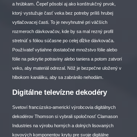
a hrúbkam. Čepeľ pôsobí aj ako konštrukčný prvok,
ktorý vystužuje časť veka bez potreby príliš hrubej
vytlačovacej časti. To je nevyhnutné pri väčších
rozmeroch dávkovačov, kde by sa mal rezný profil
stretnúť s fóliou súčasne po celej dĺžke dávkovača.
Používateľ vytiahne dostatočné množstvo fólie alebo
fólie na pokrytie potraviny alebo taniera a potom zatvorí
veko, aby materiál odrezal. Nôž je bezpečne uložený v
hlbokom kanáliku, aby sa zabránilo nehodám.
Digitálne televízne dekodéry
Svetoví francúzsko-americkí výrobcovia digitálnych
dekodérov Thomson si vybrali spoločnosť Clamason
Industries na výrobu horných a dolných lisovaných
kovových komponentov krytu pre svoje digitálne