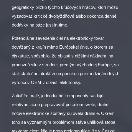
geograficky blízko týchto kľúčových hráčov, ktorí môžu
vyžadovať kritické dvojtýždňové alebo dokonca denné
dodávky na báze just-in-time.
Potenciálne zavedenie ciel na elektronický tovar
dovážaný z krajín mimo Európskej únie, o ktorom sa
diskutuje, spôsobilo, že oblasti s nižšími nákladmi na
pracovnú silu v strednej, predtým východnej Európe, sa
stali skutočne atraktívnou ponukou pre medzinárodných
výrobcov OEM v oblasti elektroniky.
Zatiaľ čo malé, jednoduché komponenty sa dajú
relatívne lacno prepravovať po celom svete, drahé,
hotové elektronické zostavy sú oveľa drahšie. Okrem
toho sa významným problémom stáva uhlíková stopa
takýchto ciest. Nie je preto prekvapujúce, že v Českej