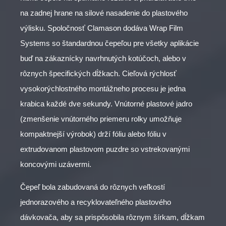
na zadnej hrane na silové nasadenie do plastového
výlisku. Spoločnosť Clamason dodáva Wrap Film
Systems so štandardnou čepeľou pre všetky aplikácie
buď na zákaznícky navrhnutých kotúčoch, alebo v
rôznych špecifických dĺžkach. Cieľová rýchlosť
vysokorýchlostného montážneho procesu je jedna
krabica každé dve sekundy. Vnútorné plastové jadro
(zmenšenie vnútorného priemeru rolky umožňuje
kompaktnejší výrobok) drží fóliu alebo fóliu v
extrudovanom plastovom puzdre so vstrekovanými
koncovými uzávermi.
Čepeľ bola zabudovaná do rôznych veľkostí
jednorazového a recyklovateľného plastového
dávkovača, aby sa prispôsobila rôznym šírkam, dĺžkam