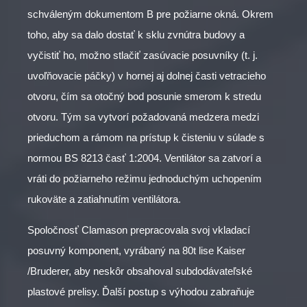
schváleným dokumentom B pre požiarne okná. Okrem
toho, aby sa dalo dostať k sklu zvnútra budovy a
vyčistiť ho, možno stlačiť zasúvacie posuvníky (t. j.
uvoľňovacie páčky) v hornej aj dolnej časti vetracieho
otvoru, čím sa otočný bod posunie smerom k stredu
otvoru. Tým sa vytvorí požadovaná medzera medzi
prieduchom a rámom na prístup k čisteniu v súlade s
normou BS 8213 časť 1:2004. Ventilátor sa zatvorí a
vráti do požiarneho režimu jednoduchým uchopením
rukoväte a zatiahnutím ventilátora.
Spoločnosť Clamason prepracovala svoj vkladací
posuvný komponent, vyrábaný na 80t lise Kaiser
/Bruderer, aby neskôr obsahoval subdodávateľské
plastové prelisy. Ďalší postup s výhodou zabraňuje