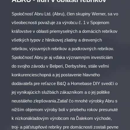
Spoločnosť Abru Ltd. (Abru), člen skupiny Werner, sa vo
všeobecnosti považuje za výrobcu č. 1 v Spojenom
kráľovstve v oblasti priemyselných a domácich rebríkov
všetkých typov z hliníkovej zliatiny a drevených
rebríkov, výsuvných rebríkov a podkrovných rebríkov.
Spoločnosť Abru je aj vďaka významným investíciám
do svojho závodu v Belperi, Derbyshire, stále veľmi
konkurencieschopná a jej postavenie hlavného
dodávateľa pre reťazce B&Q a Homebase DIY svedčí o
jej vynikajúcich službách zákazníkom a o jej politike
neustáleho zlepšovania.Zatiaľ čo mnohé výrobky Abru s
nižším objemom výroby boli v priebehu rokov presunuté
k nízkonákladovým výrobcom na Ďalekom východe,
troj- a päťstupňové rebríky pre domácnosti zostali pevne