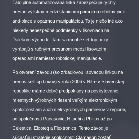
Táto plne automatizovaná linka zabezpečuje rýchly
presun výliskov medzi stanicami pomocou robotov pick-
and-place s opatrnou manipuláciou. To je niečo iné ako
niekedy nebezpečné podmienky v lisovniach na
Ďalekom východe. Tam sa mnohé set-top boxy
vyrábajú s ručným presunom medzi lisovacími
operáciami namiesto robotickej manipulácie.
Po otvorení závodu (so zrkadlovou lisovacou linkou na
prenos set-top boxov) v roku 2006 v Nitre v Slovenskej
republike máme dobré predpoklady na poskytovanie
miestnych výrobných riešení veľkým elektronickým
spoločnostiam a ich sieti výrobných partnerov v regióne,
od spoločností Panasonic, Hitachi a Philips až po
Celestica, Elcoteq a Flextronics. Tento závod je
súčasťou stratégie spoločnosti Clamason zostať