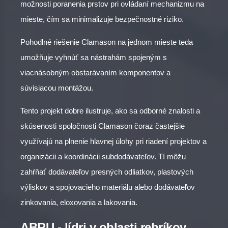
možnosti poranenia prstov pri ovládaní mechanizmu na
mieste, čím sa minimalizuje bezpečnostné riziko.
Pohodlné riešenie Clamason na jednom mieste teda
umožňuje vyhnúť sa nástrahám spojeným s
viacnásobným obstarávaním komponentov a
súvisiacou montážou.
Tento projekt dobre ilustruje, ako sa odborné znalosti a
skúsenosti spoločnosti Clamason čoraz častejšie
využívajú na plnenie hlavnej úlohy pri riadení projektov a
organizácii a koordinácii subdodávateľov. Tí môžu
zahŕňať dodávateľov presných odliatkov, plastových
výliskov a spojovacieho materiálu alebo dodávateľov
zinkovania, eloxovania a lakovania.
ABRU - lídri v oblasti rebríkov