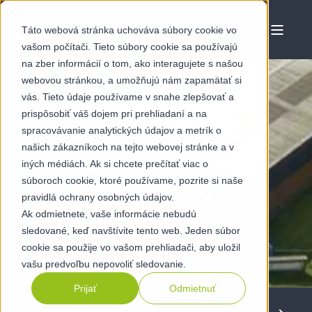
Táto webová stránka uchováva súbory cookie vo
vašom počítači. Tieto súbory cookie sa používajú
na zber informácií o tom, ako interagujete s našou
webovou stránkou, a umožňujú nám zapamätať si
vás. Tieto údaje používame v snahe zlepšovať a
prispôsobiť váš dojem pri prehliadaní a na
PODPOROVANÉ
spracovávanie analytických údajov a metrík o
našich zákazníkoch na tejto webovej stránke a v
SPOLOČNOSŤOU
iných médiách. Ak si chcete prečítať viac o
súboroch cookie, ktoré používame, pozrite si naše
CONNECTION
pravidlá ochrany osobných údajov.
Ak odmietnete, vaše informácie nebudú
CAPITAL
sledované, keď navštívite tento web. Jeden súbor
cookie sa použije vo vašom prehliadači, aby uložil
vašu predvoľbu nepovoliť sledovanie.
Prijať
Odmietnuť