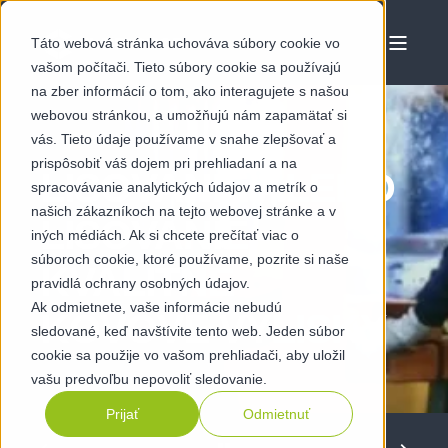
Táto webová stránka uchováva súbory cookie vo
vašom počítači. Tieto súbory cookie sa používajú
na zber informácií o tom, ako interagujete s našou
webovou stránkou, a umožňujú nám zapamätať si
vás. Tieto údaje používame v snahe zlepšovať a
prispôsobiť váš dojem pri prehliadaní a na
LISOVANIE ALEBO
spracovávanie analytických údajov a metrík o
našich zákazníkoch na tejto webovej stránke a v
LISOVANIE -
iných médiách. Ak si chcete prečítať viac o
súboroch cookie, ktoré používame, pozrite si naše
KVALITNÉ
pravidlá ochrany osobných údajov.
Ak odmietnete, vaše informácie nebudú
KOVOVÉ VÝLISKY
sledované, keď navštívite tento web. Jeden súbor
cookie sa použije vo vašom prehliadači, aby uložil
vašu predvoľbu nepovoliť sledovanie.
Prijať
Odmietnuť