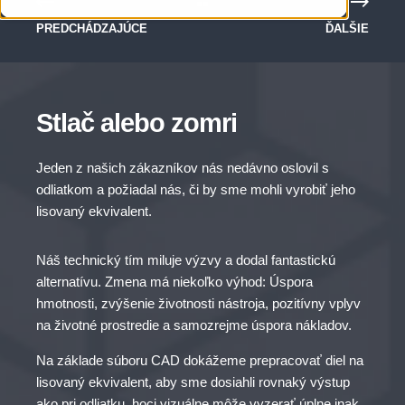
PREDCHÁDZAJÚCE
ĎALŠIE
Stlač alebo zomri
Jeden z našich zákazníkov nás nedávno oslovil s
odliatkom a požiadal nás, či by sme mohli vyrobiť jeho
lisovaný ekvivalent.
Náš technický tím miluje výzvy a dodal fantastickú
alternatívu. Zmena má niekoľko výhod: Úspora
hmotnosti, zvýšenie životnosti nástroja, pozitívny vplyv
na životné prostredie a samozrejme úspora nákladov.
Na základe súboru CAD dokážeme prepracovať diel na
lisovaný ekvivalent, aby sme dosiahli rovnaký výstup
ako pri odliatku, hoci vizuálne môže vyzerať úplne inak.