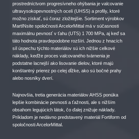
prostredníctvom progresívneho ohýbania je valcovanie
ultravysokopevnostných ocelí (UHSS) a profily, ktoré
možno získať, sú čoraz zložitejšie. Sortiment výrobkov
MartINsite spoločnosti ArcelorMittal má v súčasnosti
maximálnu pevnosť v ťahu (UTS) 1 700 MPa, aj keď sa
táto hodnota pravdepodobne rozšíri. Jednou z hnacích
síl úspechu týchto materiálov sú ich nižšie celkové
náklady, keďže proces valcovaného tvárnenia je
podstatne lacnejší ako lisovanie dielov, ktoré majú
konštantný prierez po celej dĺžke, ako sú bočné prahy
alebo nosníky dverí.
Najnovšia, tretia generácia materiálov AHSS ponúka
lepšie kombinácie pevnosti a ťažnosti, ale s nižším
obsahom legujúcich látok, čo ďalej znižuje náklady.
Príkladom je nedávno predstavený materiál Fortiform od
spoločnosti ArcelorMittal.