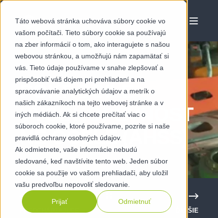
Táto webová stránka uchováva súbory cookie vo
vašom počítači. Tieto súbory cookie sa používajú
na zber informácií o tom, ako interagujete s našou
webovou stránkou, a umožňujú nám zapamätať si
vás. Tieto údaje používame v snahe zlepšovať a
prispôsobiť váš dojem pri prehliadaní a na
POKROČILÉ
spracovávanie analytických údajov a metrík o
našich zákazníkoch na tejto webovej stránke a v
VYSOKOPEVNOST
iných médiách. Ak si chcete prečítať viac o
súboroch cookie, ktoré používame, pozrite si naše
NÉ OCELE (AHSS)
pravidlá ochrany osobných údajov.
Ak odmietnete, vaše informácie nebudú
sledované, keď navštívite tento web. Jeden súbor
cookie sa použije vo vašom prehliadači, aby uložil
vašu predvoľbu nepovoliť sledovanie.
Prijať
Odmietnuť
PREDCHÁDZAJÚCE
ĎALŠIE