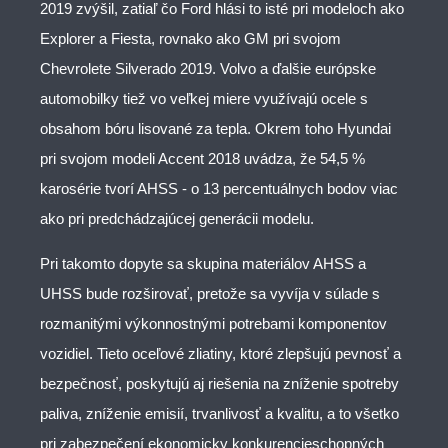
2019 zvýšil, zatiaľ čo Ford hlási to isté pri modeloch ako
Explorer a Fiesta, rovnako ako GM pri svojom
Chevrolete Silverado 2019. Volvo a ďalšie európske
automobilky tiež vo veľkej miere využívajú ocele s
obsahom bóru lisované za tepla. Okrem toho Hyundai
pri svojom modeli Accent 2018 uvádza, že 54,5 %
karosérie tvorí AHSS - o 13 percentuálnych bodov viac
ako pri predchádzajúcej generácii modelu.
Pri takomto dopyte sa skupina materiálov AHSS a
UHSS bude rozširovať, pretože sa vyvíja v súlade s
rozmanitými výkonnostnými potrebami komponentov
vozidiel. Tieto oceľové zliatiny, ktoré zlepšujú pevnosť a
bezpečnosť, poskytujú aj riešenia na zníženie spotreby
paliva, zníženie emisií, trvanlivosť a kvalitu, a to všetko
pri zabezpečení ekonomicky konkurencieschopných