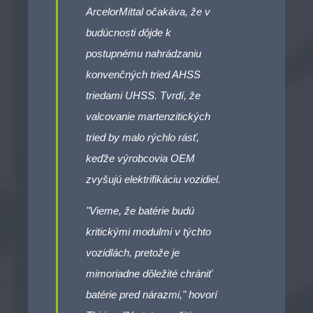
ArcelorMittal očakáva, že v
budúcnosti dôjde k
postupnému nahrádzaniu
konvenčných tried AHSS
triedami UHSS. Tvrdí, že
valcovanie martenzitických
tried by malo rýchlo rásť,
keďže výrobcovia OEM
zvyšujú elektrifikáciu vozidiel.
"Vieme, že batérie budú
kritickými modulmi v týchto
vozidlách, pretože je
mimoriadne dôležité chrániť
batérie pred nárazmi," hovorí