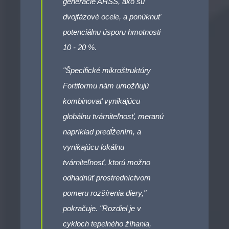
generácie AHSS, ako sú
dvojfázové ocele, a ponúknuť
potenciálnu úsporu hmotnosti
10 - 20 %.
"Špecifické mikroštruktúry
Fortiformu nám umožňujú
kombinovať vynikajúcu
globálnu tvárniteľnosť, meranú
napríklad predĺžením, a
vynikajúcu lokálnu
tvárniteľnosť, ktorú možno
odhadnúť prostredníctvom
pomeru rozšírenia diery,"
pokračuje. "Rozdiel je v
cykloch tepelného žíhania,