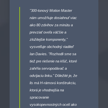
"300-tonový Motion Master
nám umožňuje dosiahnuť viac
ako 80 zdvihov za minútu a
prevziať oveľa väčšie a
zložitejšie komponenty,"
vysvetľuje obchodný riaditeľ
Ian Davies. "Rozhodli sme sa
tiež pre riešenie na kľúč, ktoré
zahŕňa servopodávač a
odvíjaciu linku." Dôležité je, že
lis má H-rámovú konštrukciu,
ktorá je vhodnejšia na
spracovanie
vysokopevnostných ocelí ako