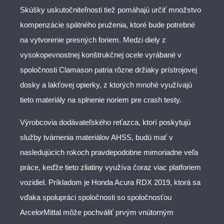
Skúšky uskutočniteľnosti tiež pomáhajú určiť množstvo
kompenzácie spätného pruženia, ktoré bude potrebné
na vytvorenie presných foriem. Medzi diely z
vysokopevnostnej konštrukčnej ocele vyrábané v
spoločnosti Clamason patria rôzne držiaky prístrojovej
dosky a lakťovej opierky, z ktorých mnohé využívajú
tieto materiály na splnenie noriem pre crash testy.
Výrobcovia dodávateľského reťazca, ktorí poskytujú
služby tvárnenia materiálov AHSS, budú mať v
nasledujúcich rokoch pravdepodobne mimoriadne veľa
práce, keďže tieto zliatiny využíva čoraz viac platforiem
vozidiel. Príkladom je Honda Acura RDX 2019, ktorá sa
vďaka spolupráci spoločnosti so spoločnosťou
ArcelorMittal môže pochváliť prvým vnútorným