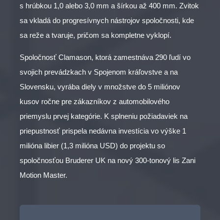
s hrúbkou 1,0 alebo 3,0 mm a šírkou až 400 mm. Zvitok
sa vkladá do progresívnych nástrojov spoločnosti, kde
sa reže a tvaruje, pričom sa kompletne vyklopí.
Spoločnosť Clamason, ktorá zamestnáva 290 ľudí vo
svojich prevádzkach v Spojenom kráľovstve a na
Slovensku, vyrába diely v množstve do 5 miliónov
kusov ročne pre zákazníkov z automobilového
priemyslu prvej kategórie. K splneniu požiadaviek na
priepustnosť prispela nedávna investícia vo výške 1
milióna libier (1,3 milióna USD) do projektu so
spoločnosťou Bruderer UK na nový 300-tonový lis Zani
Motion Master.