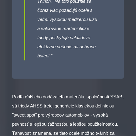
Thirion. "Na toto použitie sa
čoraz viac požadujú ocele s
veľmi vysokou medzerou klzu
a valcované martenzitické
triedy poskytujú nákladovo
efektívne riešenie na ochranu
batérií."
Podľa ďalšieho dodávateľa materiálu, spoločnosti SSAB,
sú triedy AHSS tretej generácie klasickou definíciou
"sweet spot" pre výrobcov automobilov - vysoká
pevnosť s lepšou ťažnosťou a lepšou použiteľnosťou.
Ťahavosť znamená, že tieto ocele možno tvárniť za