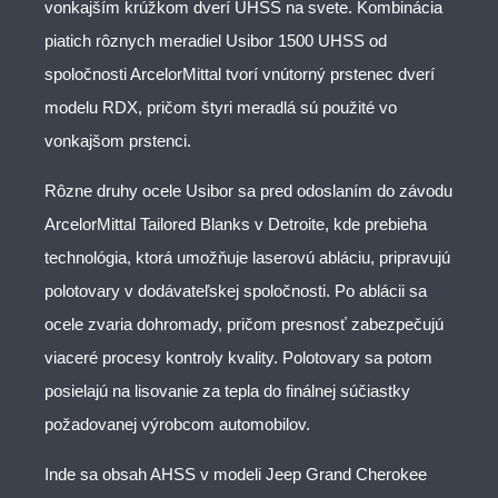
vonkajším krúžkom dverí UHSS na svete. Kombinácia
piatich rôznych meradiel Usibor 1500 UHSS od
spoločnosti ArcelorMittal tvorí vnútorný prstenec dverí
modelu RDX, pričom štyri meradlá sú použité vo
vonkajšom prstenci.
Rôzne druhy ocele Usibor sa pred odoslaním do závodu
ArcelorMittal Tailored Blanks v Detroite, kde prebieha
technológia, ktorá umožňuje laserovú abláciu, pripravujú
polotovary v dodávateľskej spoločnosti. Po ablácii sa
ocele zvaria dohromady, pričom presnosť zabezpečujú
viaceré procesy kontroly kvality. Polotovary sa potom
posielajú na lisovanie za tepla do finálnej súčiastky
požadovanej výrobcom automobilov.
Inde sa obsah AHSS v modeli Jeep Grand Cherokee