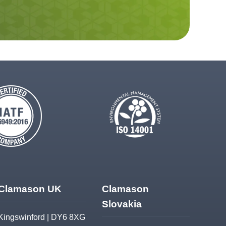
Clamason UK
Clamason
Slovakia
Kingswinford | DY6 8XG