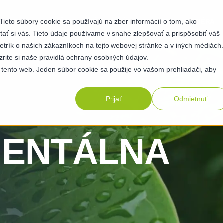
ieto súbory cookie sa používajú na zber informácií o tom, ako
OPNOSTI
UDRŽATEĽNOSŤ
O NÁS
ZDROJE
KARIÉRA
ť si vás. Tieto údaje používame v snahe zlepšovať a prispôsobiť váš
etrík o našich zákazníkoch na tejto webovej stránke a v iných médiách.
zrite si naše pravidlá ochrany osobných údajov.
 tento web. Jeden súbor cookie sa použije vo vašom prehliadači, aby
Prijať
Odmietnuť
MENTÁLNA