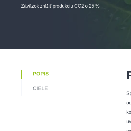
Záväzok znížiť produkciu CO2 o 25 %
POPIS
CIELE
Sp
od
ko
uv
mo