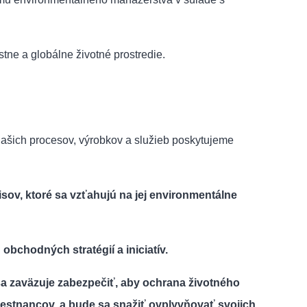
tne a globálne životné prostredie.
 našich procesov, výrobkov a služieb poskytujeme
sov, ktoré sa vzťahujú na jej environmentálne
bchodných stratégií a iniciatív.
 zaväzuje zabezpečiť, aby ochrana životného
mestnancov, a bude sa snažiť ovplyvňovať svojich