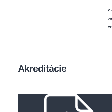
Sp
zá
en
Akreditácie