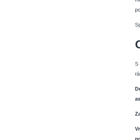
po
Sp
S 
rá
Do
as
Za
V
pr