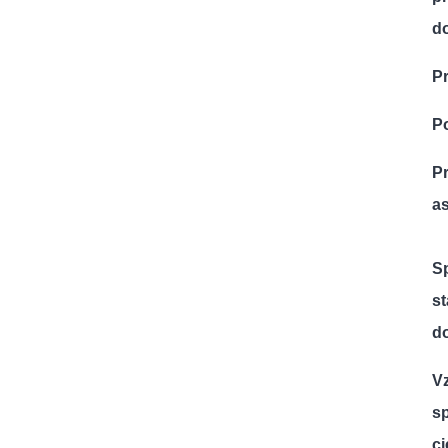
d
P
P
Pr
as
S
s
d
V
s
ci