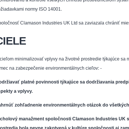
žiadavkami normy ISO 14001.
oločnosť Clamason Industries UK Ltd sa zaviazala chrániť mies
CIELE
cieľom minimalizovať vplyvy na životné prostredie týkajúce sa
mec na zabezpečenie environmentálnych cieľov: -
držiavať platné povinnosti týkajúce sa dodržiavania predpi
pekty a vplyvy.
hrnúť zohľadnenie environmentálnych otázok do všetkých o
rcholový manažment spoločnosti Clamason Industries UK sa
ostredia bola pevne zakotvená v kultúre spoločnosti aj za