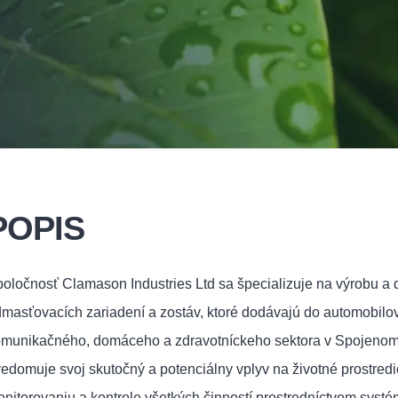
POPIS
oločnosť Clamason Industries Ltd sa špecializuje na výrobu a 
masťovacích zariadení a zostáv, ktoré dodávajú do automobilov
munikačného, domáceho a zdravotníckeho sektora v Spojenom kr
edomuje svoj skutočný a potenciálny vplyv na životné prostredi
nitorovaniu a kontrole všetkých činností prostredníctvom sys