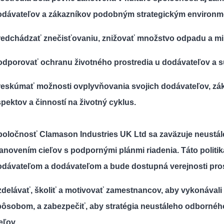
odávateľov a zákazníkov podobným strategickým environ
redchádzať znečisťovaniu, znižovať množstvo odpadu a min
odporovať ochranu životného prostredia u dodávateľov a 
eskúmať možnosti ovplyvňovania svojich dodávateľov, záka
pektov a činností na životný cyklus.
poločnosť Clamason Industries UK Ltd sa zaväzuje neustál
tanovením cieľov s podpornými plánmi riadenia.
Táto polit
odávateľom a dodávateľom a bude dostupná verejnosti pro
zdelávať, školiť a motivovať zamestnancov, aby vykonáva
pôsobom, a zabezpečiť, aby stratégia neustáleho odbornéh
eľov.