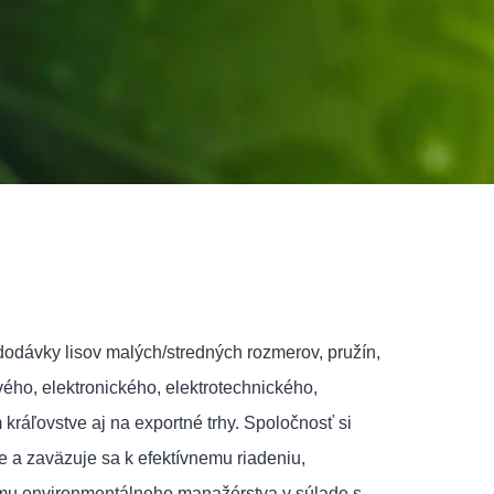
dodávky lisov malých/stredných rozmerov, pružín,
ého, elektronického, elektrotechnického,
áľovstve aj na exportné trhy. Spoločnosť si
e a zaväzuje sa k efektívnemu riadeniu,
tému environmentálneho manažérstva v súlade s