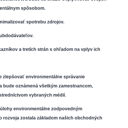
mentálnym spôsobom.
imalizovať spotrebu zdrojov.
subdodávateľov.
zníkov a tretích strán s ohľadom na vplyv ich
e zlepšovať environmentálne správanie
ika bude oznámená všetkým zamestnancom,
stredníctvom vybraných médií.
li úlohy environmentálne zodpovedným
o rozvoja zostala základom našich obchodných