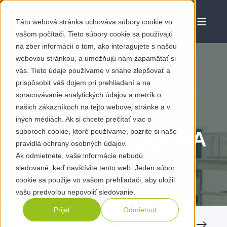
Táto webová stránka uchováva súbory cookie vo
vašom počítači. Tieto súbory cookie sa používajú
na zber informácií o tom, ako interagujete s našou
webovou stránkou, a umožňujú nám zapamätať si
vás. Tieto údaje používame v snahe zlepšovať a
prispôsobiť váš dojem pri prehliadaní a na
FEB 20 2026
spracovávanie analytických údajov a metrík o
našich zákazníkoch na tejto webovej stránke a v
TECHNICKÉ
iných médiách. Ak si chcete prečítať viac o
súboroch cookie, ktoré používame, pozrite si naše
ČISTENIE A ÚLOHA
pravidlá ochrany osobných údajov.
Ak odmietnete, vaše informácie nebudú
ATC 100
sledované, keď navštívite tento web. Jeden súbor
cookie sa použije vo vašom prehliadači, aby uložil
vašu predvoľbu nepovoliť sledovanie.
Prijať
Odmietnuť