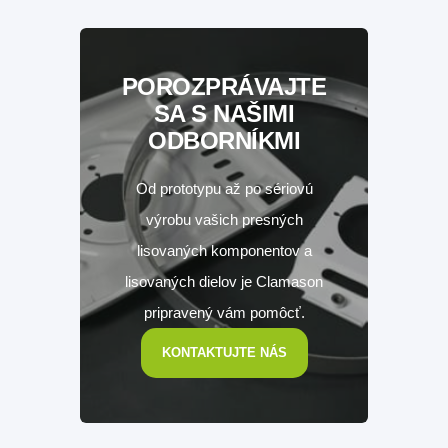
POROZPRÁVAJTE
SA S NAŠIMI
ODBORNÍKMI
Od prototypu až po sériovú
výrobu vašich presných
lisovaných komponentov a
lisovaných dielov je Clamason
pripravený vám pomôcť.
KONTAKTUJTE NÁS