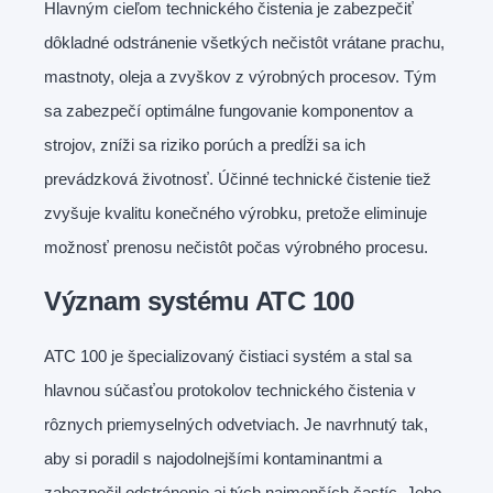
Hlavným cieľom technického čistenia je zabezpečiť
dôkladné odstránenie všetkých nečistôt vrátane prachu,
mastnoty, oleja a zvyškov z výrobných procesov. Tým
sa zabezpečí optimálne fungovanie komponentov a
strojov, zníži sa riziko porúch a predĺži sa ich
prevádzková životnosť. Účinné technické čistenie tiež
zvyšuje kvalitu konečného výrobku, pretože eliminuje
možnosť prenosu nečistôt počas výrobného procesu.
Význam systému ATC 100
ATC 100 je špecializovaný čistiaci systém a stal sa
hlavnou súčasťou protokolov technického čistenia v
rôznych priemyselných odvetviach. Je navrhnutý tak,
aby si poradil s najodolnejšími kontaminantmi a
zabezpečil odstránenie aj tých najmenších častíc. Jeho