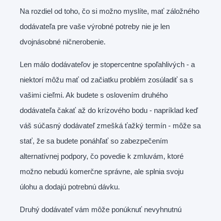
Na rozdiel od toho, čo si možno myslíte, mať záložného
dodávateľa pre vaše výrobné potreby nie je len
dvojnásobné ničnerobenie.
Len málo dodávateľov je stopercentne spoľahlivých - a
niektorí môžu mať od začiatku problém zosúladiť sa s
vašimi cieľmi. Ak budete s oslovením druhého
dodávateľa čakať až do krízového bodu - napríklad keď
váš súčasný dodávateľ zmešká ťažký termín - môže sa
stať, že sa budete ponáhľať so zabezpečením
alternatívnej podpory, čo povedie k zmluvám, ktoré
možno nebudú komerčne správne, ale splnia svoju
úlohu a dodajú potrebnú dávku.
Druhý dodávateľ vám môže ponúknuť nevyhnutnú