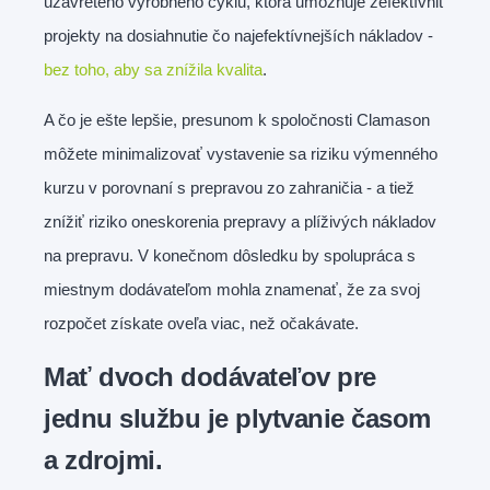
uzavretého výrobného cyklu, ktorá umožňuje zefektívniť
projekty na dosiahnutie čo najefektívnejších nákladov -
bez toho, aby sa znížila kvalita
.
A čo je ešte lepšie, presunom k spoločnosti Clamason
môžete minimalizovať vystavenie sa riziku výmenného
kurzu v porovnaní s prepravou zo zahraničia - a tiež
znížiť riziko oneskorenia prepravy a plíživých nákladov
na prepravu. V konečnom dôsledku by spolupráca s
miestnym dodávateľom mohla znamenať, že za svoj
rozpočet získate oveľa viac, než očakávate.
Mať dvoch dodávateľov pre
jednu službu je plytvanie časom
a zdrojmi.