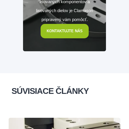
lisovaných komponentov a
lisovaných dielov je Clamason
pripravený vám pomôcť.
KONTAKTUJTE NÁS
SÚVISIACE ČLÁNKY