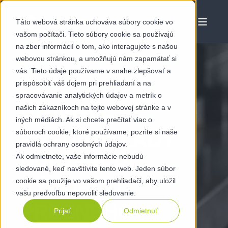
Táto webová stránka uchováva súbory cookie vo
vašom počítači. Tieto súbory cookie sa používajú
na zber informácií o tom, ako interagujete s našou
webovou stránkou, a umožňujú nám zapamätať si
vás. Tieto údaje používame v snahe zlepšovať a
prispôsobiť váš dojem pri prehliadaní a na
FEB 20 2026
spracovávanie analytických údajov a metrík o
našich zákazníkoch na tejto webovej stránke a v
RIZIKOVÉ
iných médiách. Ak si chcete prečítať viac o
súboroch cookie, ktoré používame, pozrite si naše
PREDPOKLADY
pravidlá ochrany osobných údajov.
Ak odmietnete, vaše informácie nebudú
PRI VÝBERE
sledované, keď navštívite tento web. Jeden súbor
VÝROBCU
cookie sa použije vo vašom prehliadači, aby uložil
vašu predvoľbu nepovoliť sledovanie.
PRESNÉHO
Prijať
Odmietnuť