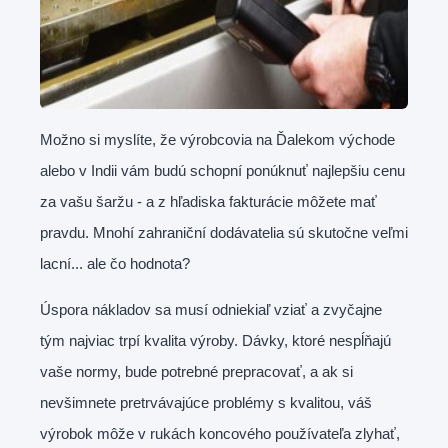
Možno si myslíte, že výrobcovia na Ďalekom východe
alebo v Indii vám budú schopní ponúknuť najlepšiu cenu
za vašu šaržu - a z hľadiska fakturácie môžete mať
pravdu. Mnohí zahraniční dodávatelia sú skutočne veľmi
lacní... ale čo hodnota?
Úspora nákladov sa musí odniekiaľ vziať a zvyčajne
tým najviac trpí kvalita výroby. Dávky, ktoré nespĺňajú
vaše normy, bude potrebné prepracovať, a ak si
nevšimnete pretrvávajúce problémy s kvalitou, váš
výrobok môže v rukách koncového používateľa zlyhať,