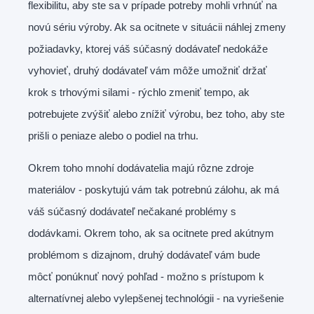
flexibilitu, aby ste sa v prípade potreby mohli vrhnúť na
novú sériu výroby. Ak sa ocitnete v situácii náhlej zmeny
požiadavky, ktorej váš súčasný dodávateľ nedokáže
vyhovieť, druhý dodávateľ vám môže umožniť držať
krok s trhovými silami - rýchlo zmeniť tempo, ak
potrebujete zvýšiť alebo znížiť výrobu, bez toho, aby ste
prišli o peniaze alebo o podiel na trhu.
Okrem toho mnohí dodávatelia majú rôzne zdroje
materiálov - poskytujú vám tak potrebnú zálohu, ak má
váš súčasný dodávateľ nečakané problémy s
dodávkami. Okrem toho, ak sa ocitnete pred akútnym
problémom s dizajnom, druhý dodávateľ vám bude
môcť ponúknuť nový pohľad - možno s prístupom k
alternatívnej alebo vylepšenej technológii - na vyriešenie