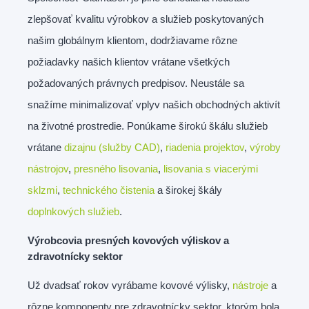
zlepšovať kvalitu výrobkov a služieb poskytovaných
našim globálnym klientom, dodržiavame rôzne
požiadavky našich klientov vrátane všetkých
požadovaných právnych predpisov. Neustále sa
snažíme minimalizovať vplyv našich obchodných aktivít
na životné prostredie. Ponúkame širokú škálu služieb
vrátane
dizajnu (služby CAD)
,
riadenia projektov
,
výroby
nástrojov
,
presného lisovania
,
lisovania s viacerými
sklzmi
,
technického čistenia
a širokej škály
doplnkových služieb
.
Výrobcovia presných kovových výliskov a
zdravotnícky sektor
Už dvadsať rokov vyrábame kovové výlisky,
nástroje
a
rôzne komponenty pre zdravotnícky sektor, ktorým bola