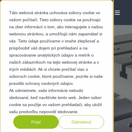
Táto webová stránka uchováva súbory cookie vo
vašom počítači. Tieto súbory cookie sa používajú
na zber informácií o tom, ako interagujete s našou
webovou stránkou, a umožňujú nám zapamätať si
vás. Tieto údaje používame v snahe zlepšovať a
prispôsobiť váš dojem pri prehliadaní a na
FEB 20 2026
spracovávanie analytických údajov a metrík o
našich zákazníkoch na tejto webovej stránke a v
KTORÍ
iných médiách. Ak si chcete prečítať viac o
súboroch cookie, ktoré používame, pozrite si naše
VÝROBCOVIA
pravidlá ochrany osobných údajov.
Ak odmietnete, vaše informácie nebudú
PRESNÉHO
sledované, keď navštívite tento web. Jeden súbor
LISOVANIA
cookie sa použije vo vašom prehliadači, aby uložil
vašu predvoľbu nepovoliť sledovanie.
KOVOV?
Prijať
Odmietnuť