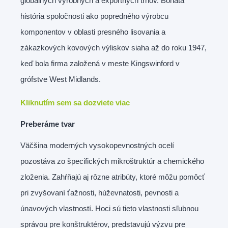
globálnych výrobných a exportných trhov. Bohatá
história spoločnosti ako popredného výrobcu
komponentov v oblasti presného lisovania a
zákazkových kovových výliskov siaha až do roku 1947,
keď bola firma založená v meste Kingswinford v
grófstve West Midlands.
Kliknutím sem sa dozviete viac
Preberáme tvar
Väčšina moderných vysokopevnostných ocelí
pozostáva zo špecifických mikroštruktúr a chemického
zloženia. Zahŕňajú aj rôzne atribúty, ktoré môžu pomôcť
pri zvyšovaní ťažnosti, húževnatosti, pevnosti a
únavových vlastností. Hoci sú tieto vlastnosti sľubnou
správou pre konštruktérov, predstavujú výzvu pre