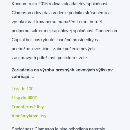
Koncom roka 2016 rodina zakladateľov spoločnosti
Clamason odovzdala vedenie podniku skúsenému a
vysokokvalifikovanému manažérskemu tímu. S
podporou súkromnej kapitálovej spoločnosti Connection
Capital boli poskytnuté finančné prostriedky na
priebežné investície - zabezpečenie nových
zaujímavých príležitostí po celom svete.
Zariadenia na výrobu presných kovových výliskov
zahŕňajú ...
Lisy do 100 t
Lisy do 400T
Transferové lisy
Viacšmykové lisy
Spoločnosť Clamason je plne odhodlaná neustále