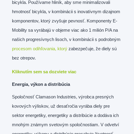
bicykla. Používame hliník, aby sme minimalizovali
hmotnosť bicykla, v kombinácii s inovatívnym dizajnom
komponentov, ktorý zvyšuje pevnosť. Komponenty E-
Mobility sa vyrábajú v objeme viac ako 1 milión P/A na
našich progresívnych lisoch, v kombinácii s podrobným
procesom odihľovania, ktorý
zabezpečuje, že diely sú
bez otrepov.
Kliknutím sem sa dozviete viac
Energia, výkon a distribúcia
Spoločnosť Clamason Industries, výrobca presných
kovových výliskov, už desaťročia vyrába diely pre
sektor energetiky, energetiky a distribúcie a dodáva ich
mnohým známym svetovým spoločnostiam. V odvetví
energetiky, výkonu a distribúcie presahuje životnosť