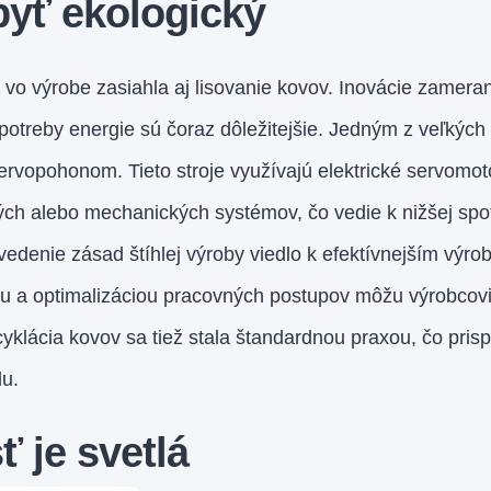
byť ekologický
vo výrobe zasiahla aj lisovanie kovov. Inovácie zamera
treby energie sú čoraz dôležitejšie. Jedným z veľkých 
ervopohonom. Tieto stroje využívajú elektrické servomo
ých alebo mechanických systémov, čo vedie k nižšej spo
vedenie zásad štíhlej výroby viedlo k efektívnejším vý
u a optimalizáciou pracovných postupov môžu výrobcovia
yklácia kovov sa tiež stala štandardnou praxou, čo prisp
lu.
 je svetlá