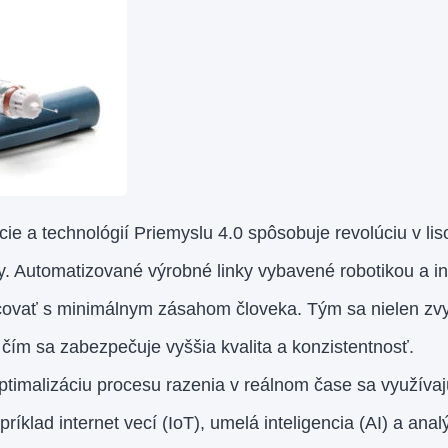
cie a technológií Priemyslu 4.0 spôsobuje revolúciu v li
. Automatizované výrobné linky vybavené robotikou a in
vať s minimálnym zásahom človeka. Tým sa nielen zvyš
, čím sa zabezpečuje vyššia kvalita a konzistentnosť.
timalizáciu procesu razenia v reálnom čase sa využívaj
príklad internet vecí (IoT), umelá inteligencia (AI) a an