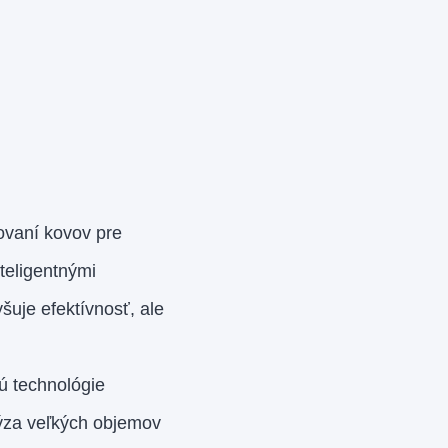
sovaní kovov pre
teligentnými
uje efektívnosť, ale
ú technológie
alýza veľkých objemov