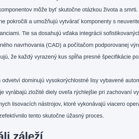
komponentov môže byť skutočne otázkou života a smrti. 
ne pokročili a umožňujú vytvárať komponenty s neuverite
anciami. Tie sa dosahujú vďaka integrácii sofistikovaný
ného navrhovania (CAD) a počítačom podporovanej výro
ujú, že každý vyrazený kus spĺňa presné špecifikácie po
 odvetví dominujú vysokorýchlostné lisy vybavené aut
je vyrábajú zložité diely oveľa rýchlejšie pri zachovaní vy
ych lisovacích nástrojov, ktoré vykonávajú viacero oper
 zefektívnilo tento skutočne úžasný proces.
li záleží