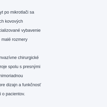
t po mikrotlači sa
ých kovových
cializované vybavenie
to malé rozmery
nvazívne chirurgické
troje spolu s presnými
 mimoriadnou
re dizajn a funkčnosť
i o pacientov.