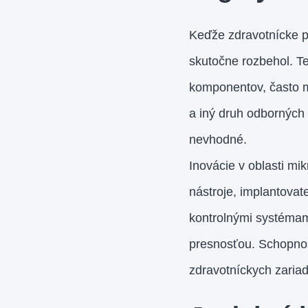
Keďže zdravotnícke po
skutočne rozbehol. T
komponentov, často m
a iný druh odborných 
nevhodné.
Inovácie v oblasti mi
nástroje, implantovat
kontrolnými systémam
presnosťou. Schopnosť
zdravotníckych zariad