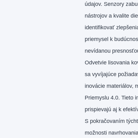
údajov. Senzory zabud
nástrojov a kvalite d
identifikovať zlepšen
priemysel k budúcnost
nevídanou presnosťou
Odvetvie lisovania k
sa vyvíjajúce požiada
inovácie materiálov, 
Priemyslu 4.0. Tieto 
prispievajú aj k efek
S pokračovaním týchto
možnosti navrhovania 