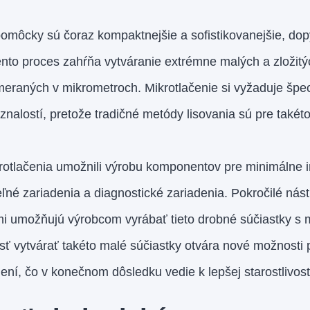
môcky sú čoraz kompaktnejšie a sofistikovanejšie, dopy
ento proces zahŕňa vytváranie extrémne malých a zložit
eraných v mikrometroch. Mikrotlačenie si vyžaduje špe
znalostí, pretože tradičné metódy lisovania sú pre také
krotlačenia umožnili výrobu komponentov pre minimálne i
eľné zariadenia a diagnostické zariadenia. Pokročilé nás
i umožňujú výrobcom vyrábať tieto drobné súčiastky s
 vytvárať takéto malé súčiastky otvára nové možnosti p
ení, čo v konečnom dôsledku vedie k lepšej starostlivost