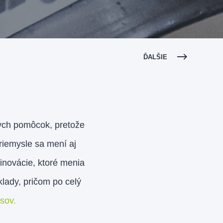
ĎALŠIE
kych pomôcok, pretože
riemysle sa mení aj
inovácie, ktoré menia
lady, pričom po celý
sov.