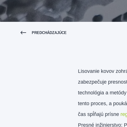
PREDCHÁDZAJÚCE
Lisovanie kovov zohr
zabezpečuje presnosť
technológia a metódy
tento proces, a pouká
čas spĺňajú prísne
re
Presné inžinierstvo: 