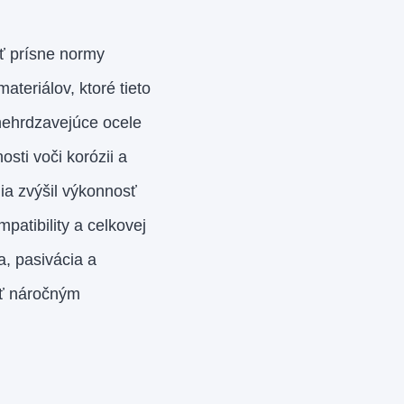
ť prísne normy
ateriálov, ktoré tieto
 nehrdzavejúce ocele
osti voči korózii a
ia zvýšil výkonnosť
patibility a celkovej
a, pasivácia a
ať náročným