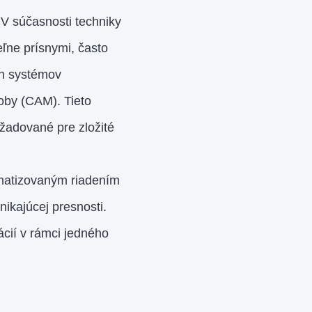
V súčasnosti techniky
ľne prísnymi, často
ch systémov
by (CAM). Tieto
žadované pre zložité
omatizovaným riadením
nikajúcej presnosti.
ácií v rámci jedného