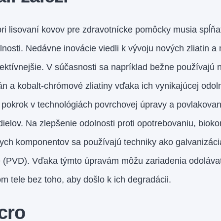
pri lisovaní kovov pre zdravotnícke pomôcky musia spĺňa
lnosti. Nedávne inovácie viedli k vývoju nových zliatin a m
ektívnejšie. V súčasnosti sa napríklad bežne používajú
tán a kobalt-chrómové zliatiny vďaka ich vynikajúcej odoln
 pokrok v technológiách povrchovej úpravy a povlakovan
ielov. Na zlepšenie odolnosti proti opotrebovaniu, biokom
kych komponentov sa používajú techniky ako galvanizáci
e (PVD). Vďaka týmto úpravám môžu zariadenia odoláv
tele bez toho, aby došlo k ich degradácii.
cro