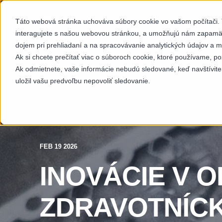
Táto webová stránka uchováva súbory cookie vo vašom počítači. T
SEKTORY
SCH
interagujete s našou webovou stránkou, a umožňujú nám zapamäta
dojem pri prehliadaní a na spracovávanie analytických údajov a m
Ak si chcete prečítať viac o súboroch cookie, ktoré používame, po
Ak odmietnete, vaše informácie nebudú sledované, keď navštívite
uložil vašu predvoľbu nepovoliť sledovanie.
FEB 19 2026
INOVÁCIE V O
ZDRAVOTNÍCK