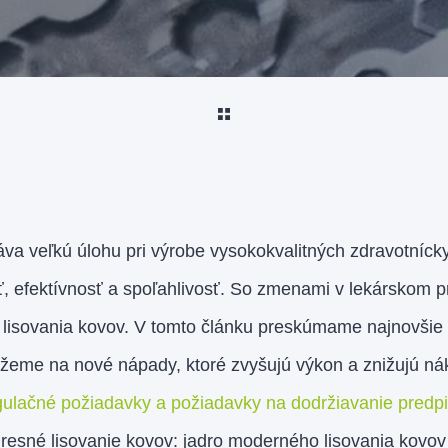
áva veľkú úlohu pri výrobe vysokokvalitných zdravotníc
, efektívnosť a spoľahlivosť. So zmenami v lekárskom p
 lisovania kovov. V tomto článku preskúmame najnovšie 
žeme na nové nápady, ktoré zvyšujú výkon a znižujú nák
gulačné požiadavky a požiadavky na dodržiavanie predpi
Presné lisovanie kovov: jadro moderného lisovania kovov