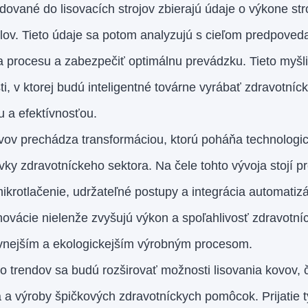
ované do lisovacích strojov zbierajú údaje o výkone str
ielov. Tieto údaje sa potom analyzujú s cieľom predpoved
ia procesu a zabezpečiť optimálnu prevádzku. Tieto myš
i, v ktorej budú inteligentné továrne vyrábať zdravotní
 a efektívnosťou.
ovov prechádza transformáciou, ktorú poháňa technologic
vky zdravotníckeho sektora. Na čele tohto vývoja stojí pr
mikrotlačenie, udržateľné postupy a integrácia automatizá
inovácie nielenže zvyšujú výkon a spoľahlivosť zdravotn
tívnejším a ekologickejším výrobným procesom.
 trendov sa budú rozširovať možnosti lisovania kovov, 
a výroby špičkových zdravotníckych pomôcok. Prijatie t