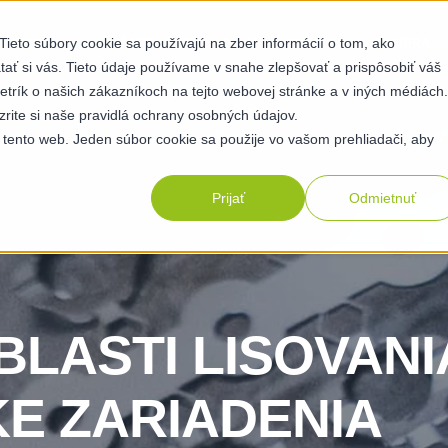
ieto súbory cookie sa používajú na zber informácií o tom, ako
OPNOSTI
UDRŽATEĽNOSŤ
O NÁS
ZDROJE
KARIÉRA
ť si vás. Tieto údaje používame v snahe zlepšovať a prispôsobiť váš
etrík o našich zákazníkoch na tejto webovej stránke a v iných médiách.
zrite si naše pravidlá ochrany osobných údajov.
 tento web. Jeden súbor cookie sa použije vo vašom prehliadači, aby
Prijať
Odmietnuť
BLASTI LISOVAN
E ZARIADENIA