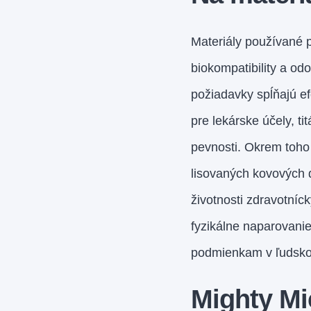
Materiály používané 
biokompatibility a odo
požiadavky spĺňajú ef
pre lekárske účely, ti
pevnosti. Okrem toho
lisovaných kovových d
životnosti zdravotníc
fyzikálne naparovani
podmienkam v ľudskom 
Mighty Mi