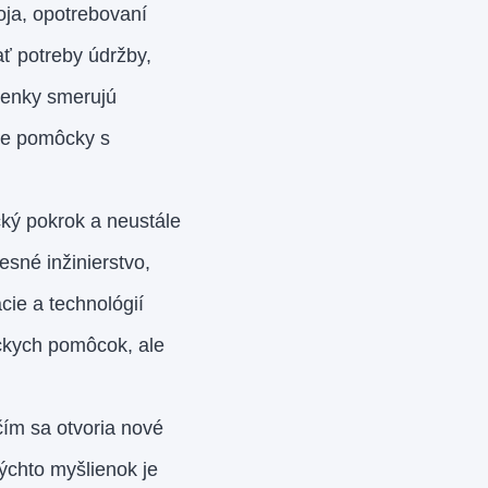
oja, opotrebovaní
ať potreby údržby,
lienky smerujú
cke pomôcky s
ký pokrok a neustále
esné inžinierstvo,
cie a technológií
íckych pomôcok, ale
čím sa otvoria nové
ýchto myšlienok je