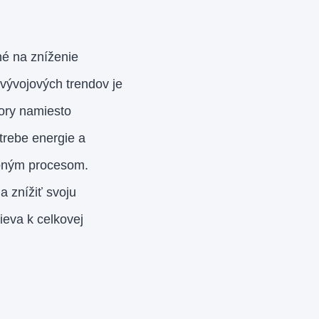
né na zníženie
vývojových trendov je
tory namiesto
trebe energie a
robným procesom.
 znížiť svoju
ieva k celkovej