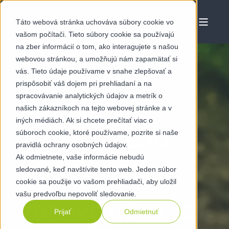
Táto webová stránka uchováva súbory cookie vo
vašom počítači. Tieto súbory cookie sa používajú
na zber informácií o tom, ako interagujete s našou
webovou stránkou, a umožňujú nám zapamätať si
vás. Tieto údaje používame v snahe zlepšovať a
prispôsobiť váš dojem pri prehliadaní a na
FEB 20 2026
spracovávanie analytických údajov a metrík o
našich zákazníkoch na tejto webovej stránke a v
VÝZNAM
iných médiách. Ak si chcete prečítať viac o
súboroch cookie, ktoré používame, pozrite si naše
TECHNICKÉHO
pravidlá ochrany osobných údajov.
Ak odmietnete, vaše informácie nebudú
ČISTENIA PRI
sledované, keď navštívite tento web. Jeden súbor
VÝROBE
cookie sa použije vo vašom prehliadači, aby uložil
vašu predvoľbu nepovoliť sledovanie.
ZDRAVOTNÍCKYC
Prijať
Odmietnuť