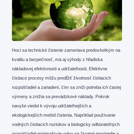
Hoci sa technické čistenie zameriava predovšetkým na
kvalitu a bezpečnosť, má aj výhody z hľadiska
nákladovej efektívnosti a udržateľnosti. Efektívne
čistiace procesy môžu predĺžiť životnosť čistiacich
rozpúšťadiel a zariadení, čím sa zníži potreba ich častej
výmeny a znížia sa prevádzkové náklady. Pokrok
navyše viedol k vývoju udržateľnejších a
ekologickejších metód čistenia. Napríklad používanie
vodných čistiacich roztokov a biologicky odbúrateľných
rozpúšťadiel minimalizuje vplyv na životné prostredie a