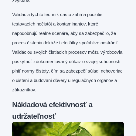
zvyškov.
Validácia týchto techník často zahŕňa použitie
testovacích nečistôt a kontaminantov, ktoré
napodobňujú reálne scenáre, aby sa zabezpečilo, že
proces čistenia dokáže tieto látky spoľahlivo odstrániť.
Validáciou svojich čistiacich procesov môžu výrobcovia
poskytnúť zdokumentovaný dôkaz o svojej schopnosti
plniť normy čistoty, čím sa zabezpečí súlad, nehovoriac
o uistení a budovaní dôvery u regulačných orgánov a
zákazníkov.
Nákladová efektívnosť a
udržateľnosť