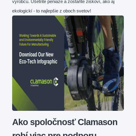
výrobcu. Ušetrite peniaze a zostaňte ziskoví, ako aj
ekologickí - to najlepšie z oboch svetov!
Ako spoločnosť Clamason
robí viac pre podporu