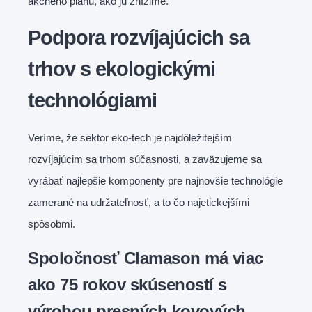
akčného plánu, ako ju znížime.
Podpora rozvíjajúcich sa
trhov s ekologickými
technológiami
Veríme, že sektor eko-tech je najdôležitejším
rozvíjajúcim sa trhom súčasnosti, a zaväzujeme sa
vyrábať najlepšie komponenty pre najnovšie technológie
zamerané na udržateľnosť, a to čo najetickejšími
spôsobmi.
Spoločnosť Clamason má viac
ako 75 rokov skúseností s
výrobou presných kovových