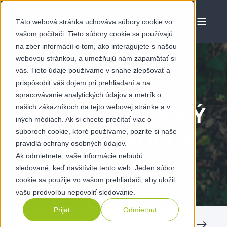
Táto webová stránka uchováva súbory cookie vo
vašom počítači. Tieto súbory cookie sa používajú
na zber informácií o tom, ako interagujete s našou
webovou stránkou, a umožňujú nám zapamätať si
vás. Tieto údaje používame v snahe zlepšovať a
prispôsobiť váš dojem pri prehliadaní a na
FEB 20 2026
spracovávanie analytických údajov a metrík o
našich zákazníkoch na tejto webovej stránke a v
AKO EKOLOGICKÝ
iných médiách. Ak si chcete prečítať viac o
súboroch cookie, ktoré používame, pozrite si naše
JE VÁŠ VÝROBCA
pravidlá ochrany osobných údajov.
Ak odmietnete, vaše informácie nebudú
KOMPONENTOV?
sledované, keď navštívite tento web. Jeden súbor
cookie sa použije vo vašom prehliadači, aby uložil
vašu predvoľbu nepovoliť sledovanie.
Prijať
Odmietnuť