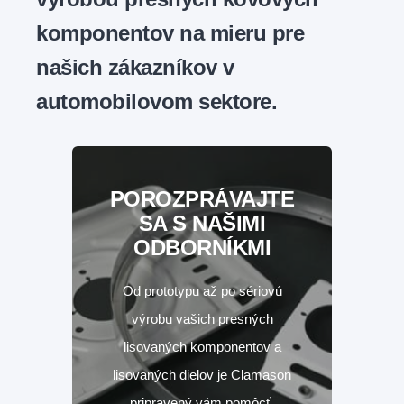
komponentov na mieru pre
našich zákazníkov v
automobilovom sektore.
POROZPRÁVAJTE
SA S NAŠIMI
ODBORNÍKMI
Od prototypu až po sériovú
výrobu vašich presných
lisovaných komponentov a
lisovaných dielov je Clamason
pripravený vám pomôcť.