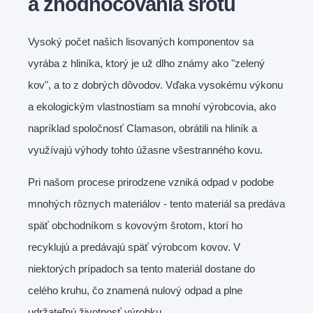
a zhodnocovania šrotu
Vysoký počet našich lisovaných komponentov sa
vyrába z hliníka, ktorý je už dlho známy ako "zelený
kov", a to z dobrých dôvodov. Vďaka vysokému výkonu
a ekologickým vlastnostiam sa mnohí výrobcovia, ako
napríklad spoločnosť Clamason, obrátili na hliník a
využívajú výhody tohto úžasne všestranného kovu.
Pri našom procese prirodzene vzniká odpad v podobe
mnohých rôznych materiálov - tento materiál sa predáva
späť obchodníkom s kovovým šrotom, ktorí ho
recyklujú a predávajú späť výrobcom kovov. V
niektorých prípadoch sa tento materiál dostane do
celého kruhu, čo znamená nulový odpad a plne
udržateľnú životnosť výrobku.