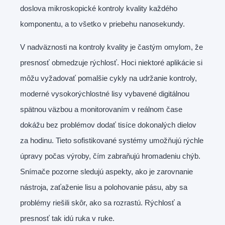
doslova mikroskopické kontroly kvality každého
komponentu, a to všetko v priebehu nanosekundy.
V nadväznosti na kontroly kvality je častým omylom, že
presnosť obmedzuje rýchlosť. Hoci niektoré aplikácie si
môžu vyžadovať pomalšie cykly na udržanie kontroly,
moderné vysokorýchlostné lisy vybavené digitálnou
spätnou väzbou a monitorovaním v reálnom čase
dokážu bez problémov dodať tisíce dokonalých dielov
za hodinu. Tieto sofistikované systémy umožňujú rýchle
úpravy počas výroby, čím zabraňujú hromadeniu chýb.
Snímače pozorne sledujú aspekty, ako je zarovnanie
nástroja, zaťaženie lisu a polohovanie pásu, aby sa
problémy riešili skôr, ako sa rozrastú. Rýchlosť a
presnosť tak idú ruka v ruke.