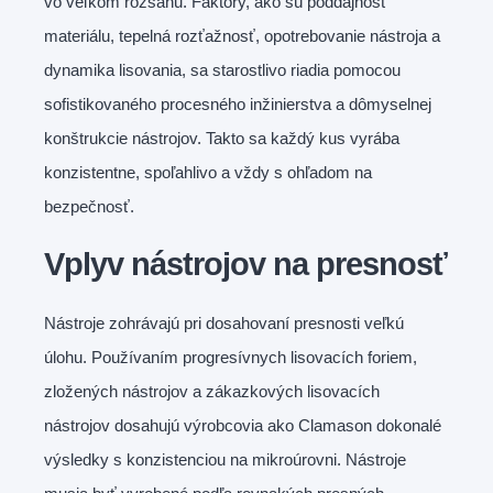
vo veľkom rozsahu. Faktory, ako sú poddajnosť
materiálu, tepelná rozťažnosť, opotrebovanie nástroja a
dynamika lisovania, sa starostlivo riadia pomocou
sofistikovaného procesného inžinierstva a dômyselnej
konštrukcie nástrojov. Takto sa každý kus vyrába
konzistentne, spoľahlivo a vždy s ohľadom na
bezpečnosť.
Vplyv nástrojov na presnosť
Nástroje zohrávajú pri dosahovaní presnosti veľkú
úlohu. Používaním progresívnych lisovacích foriem,
zložených nástrojov a zákazkových lisovacích
nástrojov dosahujú výrobcovia ako Clamason dokonalé
výsledky s konzistenciou na mikroúrovni. Nástroje