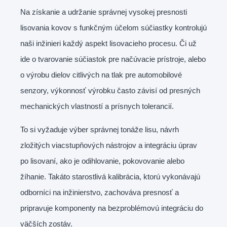
Na získanie a udržanie správnej vysokej presnosti
lisovania kovov s funkčným účelom súčiastky kontrolujú
naši inžinieri každý aspekt lisovacieho procesu. Či už
ide o tvarovanie súčiastok pre načúvacie prístroje, alebo
o výrobu dielov citlivých na tlak pre automobilové
senzory, výkonnosť výrobku často závisí od presných
mechanických vlastností a prísnych tolerancií.
To si vyžaduje výber správnej tonáže lisu, návrh
zložitých viacstupňových nástrojov a integráciu úprav
po lisovaní, ako je odihlovanie, pokovovanie alebo
žíhanie. Takáto starostlivá kalibrácia, ktorú vykonávajú
odborníci na inžinierstvo, zachováva presnosť a
pripravuje komponenty na bezproblémovú integráciu do
väčších zostáv.