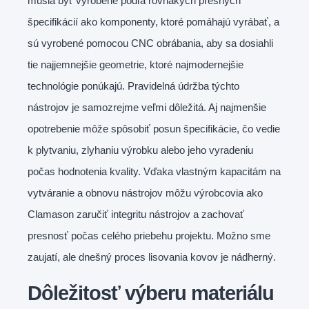
musia byť vyrobené podľa rovnakých presných
špecifikácií ako komponenty, ktoré pomáhajú vyrábať, a
sú vyrobené pomocou CNC obrábania, aby sa dosiahli
tie najjemnejšie geometrie, ktoré najmodernejšie
technológie ponúkajú. Pravidelná údržba týchto
nástrojov je samozrejme veľmi dôležitá. Aj najmenšie
opotrebenie môže spôsobiť posun špecifikácie, čo vedie
k plytvaniu, zlyhaniu výrobku alebo jeho vyradeniu
počas hodnotenia kvality. Vďaka vlastným kapacitám na
vytváranie a obnovu nástrojov môžu výrobcovia ako
Clamason zaručiť integritu nástrojov a zachovať
presnosť počas celého priebehu projektu. Možno sme
zaujatí, ale dnešný proces lisovania kovov je nádherný.
Dôležitosť výberu materiálu