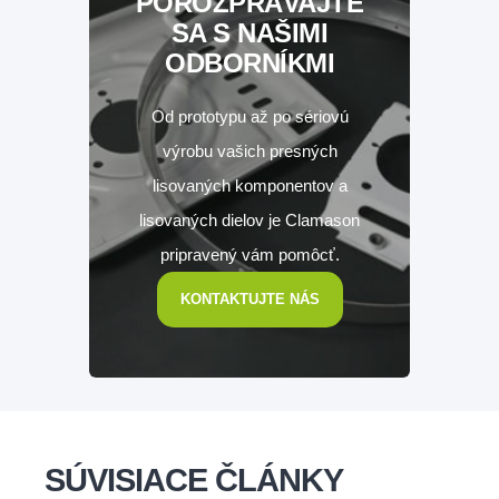
POROZPRÁVAJTE
SA S NAŠIMI
ODBORNÍKMI
Od prototypu až po sériovú
výrobu vašich presných
lisovaných komponentov a
lisovaných dielov je Clamason
pripravený vám pomôcť.
KONTAKTUJTE NÁS
SÚVISIACE ČLÁNKY