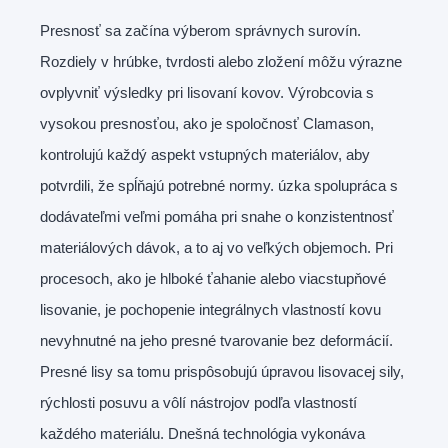
Presnosť sa začína výberom správnych surovín.
Rozdiely v hrúbke, tvrdosti alebo zložení môžu výrazne
ovplyvniť výsledky pri lisovaní kovov. Výrobcovia s
vysokou presnosťou, ako je spoločnosť Clamason,
kontrolujú každý aspekt vstupných materiálov, aby
potvrdili, že spĺňajú potrebné normy. úzka spolupráca s
dodávateľmi veľmi pomáha pri snahe o konzistentnosť
materiálových dávok, a to aj vo veľkých objemoch. Pri
procesoch, ako je hlboké ťahanie alebo viacstupňové
lisovanie, je pochopenie integrálnych vlastností kovu
nevyhnutné na jeho presné tvarovanie bez deformácií.
Presné lisy sa tomu prispôsobujú úpravou lisovacej sily,
rýchlosti posuvu a vôlí nástrojov podľa vlastností
každého materiálu. Dnešná technológia vykonáva