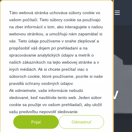
Táto webová stránka uchováva súbory cookie vo
vašom počítači. Tieto súbory cookie sa používajú
na zber informácií o tom, ako interagujete s našou
webovou stránkou, a umožňujú nám zapamätať si
vás. Tieto údaje používame v snahe zlepšovať a
prispôsobiť váš dojem pri prehliadaní a na
FEB 20 2026
spracovávanie analytických údajov a metrík o
našich zákazníkoch na tejto webovej stránke a v
AKO
iných médiách. Ak si chcete prečítať viac o
súboroch cookie, ktoré používame, pozrite si naše
VYSOKOPRESNÉ
pravidlá ochrany osobných údajov.
Ak odmietnete, vaše informácie nebudú
LISOVANIE KOVOV
sledované, keď navštívite tento web. Jeden súbor
ZLEPŠUJE
cookie sa použije vo vašom prehliadači, aby uložil
vašu predvoľbu nepovoliť sledovanie.
PRESNOSŤ?
Prijať
Odmietnuť