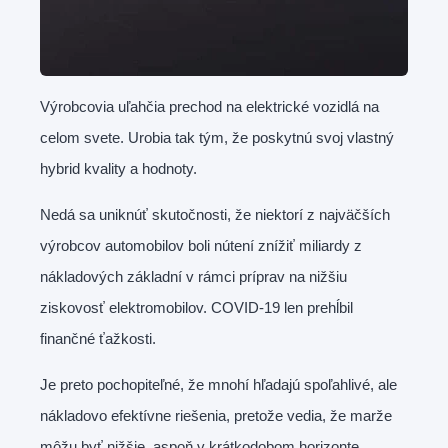
Výrobcovia uľahčia prechod na elektrické vozidlá na
celom svete. Urobia tak tým, že poskytnú svoj vlastný
hybrid kvality a hodnoty.
Nedá sa uniknúť skutočnosti, že niektorí z najväčších
výrobcov automobilov boli nútení znížiť miliardy z
nákladových základní v rámci príprav na nižšiu
ziskovosť elektromobilov. COVID-19 len prehĺbil
finančné ťažkosti.
Je preto pochopiteľné, že mnohí hľadajú spoľahlivé, ale
nákladovo efektívne riešenia, pretože vedia, že marže
môžu byť nižšie, aspoň v krátkodobom horizonte.