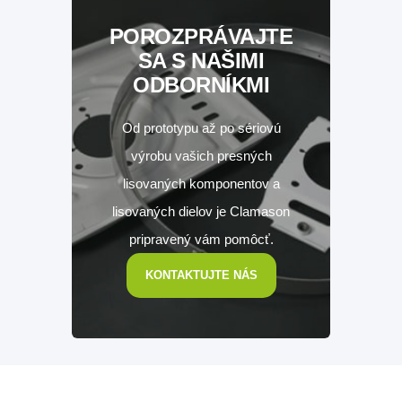
POROZPRÁVAJTE
SA S NAŠIMI
ODBORNÍKMI
Od prototypu až po sériovú
výrobu vašich presných
lisovaných komponentov a
lisovaných dielov je Clamason
pripravený vám pomôcť.
KONTAKTUJTE NÁS