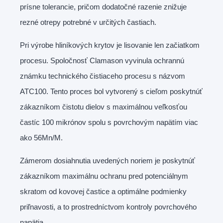
prísne tolerancie, pričom dodatočné razenie znižuje
rezné otrepy potrebné v určitých častiach.
Pri výrobe hliníkových krytov je lisovanie len začiatkom
procesu. Spoločnosť Clamason vyvinula ochrannú
známku technického čistiaceho procesu s názvom
ATC100. Tento proces bol vytvorený s cieľom poskytnúť
zákazníkom čistotu dielov s maximálnou veľkosťou
častíc 100 mikrónov spolu s povrchovým napätím viac
ako 56Mn/M.
Zámerom dosiahnutia uvedených noriem je poskytnúť
zákazníkom maximálnu ochranu pred potenciálnym
skratom od kovovej častice a optimálne podmienky
priľnavosti, a to prostredníctvom kontroly povrchového
napätia.