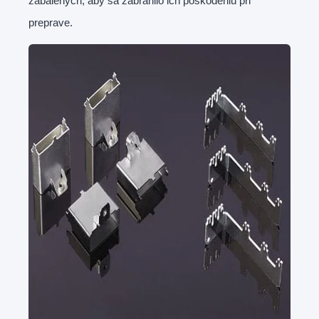
zabalených, aby sa zabránilo ich poškodeniu pri
preprave.