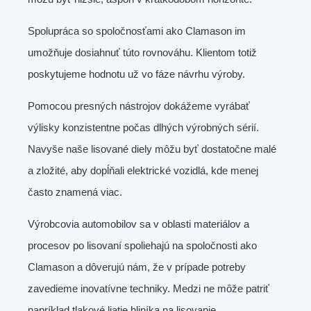
Spolupráca so spoločnosťami ako Clamason im
umožňuje dosiahnuť túto rovnováhu. Klientom totiž
poskytujeme hodnotu už vo fáze návrhu výroby.
Pomocou presných nástrojov dokážeme vyrábať
výlisky konzistentne počas dlhých výrobných sérií.
Navyše naše lisované diely môžu byť dostatočne malé
a zložité, aby dopĺňali elektrické vozidlá, kde menej
často znamená viac.
Výrobcovia automobilov sa v oblasti materiálov a
procesov po lisovaní spoliehajú na spoločnosti ako
Clamason a dôverujú nám, že v prípade potreby
zavedieme inovatívne techniky. Medzi ne môže patriť
napríklad tlakové liatie hliníka na lisovanie.