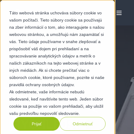
Táto webová stránka uchováva súbory cookie vo
vašom počítači. Tieto súbory cookie sa používajú
na zber informácií o tom, ako interagujete s našou
webovou stránkou, a umožňujú nám zapamätať si
vás. Tieto údaje používame v snahe zlepšovať a
prispôsobiť váš dojem pri prehliadaní a na
FEB 16 2026
spracovávanie analytických údajov a metrík o
našich zákazníkoch na tejto webovej stránke a v
AKO MÔŽE
iných médiách. Ak si chcete prečítať viac o
súboroch cookie, ktoré používame, pozrite si naše
VÝROBNÝ
pravidlá ochrany osobných údajov.
Ak odmietnete, vaše informácie nebudú
PRIEMYSEL
sledované, keď navštívite tento web. Jeden súbor
PODPORIŤ
cookie sa použije vo vašom prehliadači, aby uložil
vašu predvoľbu nepovoliť sledovanie.
RÝCHLEJŠIE
Prijať
Odmietnuť