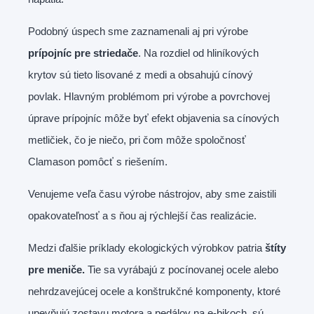
Podobný úspech sme zaznamenali aj pri výrobe
prípojníc pre striedače
. Na rozdiel od hliníkových
krytov sú tieto lisované z medi a obsahujú cínový
povlak. Hlavným problémom pri výrobe a povrchovej
úprave prípojníc môže byť efekt objavenia sa cínových
metličiek, čo je niečo, pri čom môže spoločnosť
Clamason pomôcť s riešením.
Venujeme veľa času výrobe nástrojov, aby sme zaistili
opakovateľnosť a s ňou aj rýchlejší čas realizácie.
Medzi ďalšie príklady ekologických výrobkov patria
štíty
pre meniče.
Tie sa vyrábajú z pocínovanej ocele alebo
nehrdzavejúcej ocele a konštrukčné komponenty, ktoré
upevňujú zostavu motora a pedálov na e-bikoch, sú