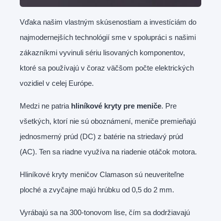
Vďaka našim vlastným skúsenostiam a investíciám do
najmodernejších technológií sme v spolupráci s našimi
zákazníkmi vyvinuli sériu lisovaných komponentov,
ktoré sa používajú v čoraz väčšom počte elektrických
vozidiel v celej Európe.
Medzi ne patria
hliníkové kryty pre meniče
. Pre
všetkých, ktorí nie sú oboznámení, meniče premieňajú
jednosmerný prúd (DC) z batérie na striedavý prúd
(AC). Ten sa riadne využíva na riadenie otáčok motora.
Hliníkové kryty meničov Clamason sú neuveriteľne
ploché a zvyčajne majú hrúbku od 0,5 do 2 mm.
Vyrábajú sa na 300-tonovom lise, čím sa dodržiavajú